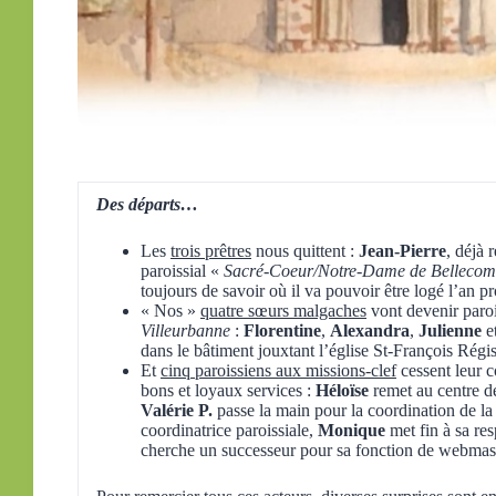
Des départs…
Les
trois prêtres
nous quittent :
Jean-Pierre
, déjà 
paroissial «
Sacré-Coeur/Notre-Dame de Belleco
toujours de savoir où il va pouvoir être logé l’an
« Nos »
quatre sœurs malgaches
vont devenir paro
Villeurbanne
:
Florentine
,
Alexandra
,
Julienne
e
dans le bâtiment jouxtant l’église St-François Régis
Et
cinq paroissiens aux missions-clef
cessent leur c
bons et loyaux services :
Héloïse
remet au centre de
Valérie P.
passe la main pour la coordination de la
coordinatrice paroissiale,
Monique
met fin à sa re
cherche un successeur pour sa fonction de webmast