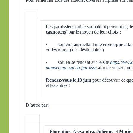
Pour remercier tous ces acteurs, diverses surprises sont en
Les paroissiens qui le souhaitent peuvent éga
cagnotte(s)
par le moyen de leur choix :
· soit en transmettant une
enveloppe à la
ou les nom(s) des destinataires)
· soit en se rendant sur le site
https://www
mouvement-sur-la-paroisse
afin de verser une p
Rendez-vous le 18 juin
pour découvrir ce que
et les autres !
D’autre part,
Florentine
,
Alexandra
,
Julienne
et
Marie