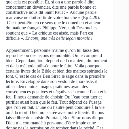
que cela est possible. Et, si on a une parole à dire
concernant un devancier, dite une parole bonne et
constructive nous dit Saint Paul : « Aucune parole
mauvaise ne doit sortir de votre bouche » (Ep 4,29).
C’est peut-être en ce sens que le comédien et auteur
dramatique français Philippe Nericault Destouches
soutient que « La critique est aisée, mais l’art est
difficile ».
Encore, une très belle leçon morale !
Apparemment, personne n’aime qu’on lui fasse des
reproches ou des leçons de moralité. On le comprend
bien. Cependant, tout dépend de la manière, du moment
et de la méthode utilisée pour le faire. Voila pourquoi
certains livres de la Bible et bien des maitres spirituels le
font. C’est le cas de Ben Sirac le sage dans la première
lecture. Enveloppé dans son veston de moraliste, il
utilise deux autres images pratiques ayant des
conséquences positives et négatives chacune : l’eau et le
feu. Il nous demande de choisir. Or, l’eau peut tuer et
purifier aussi bien que le feu. Tout dépend de l’usage
que l’on en fait. L’une ou l’autre peut conduire à la vie
ou à la mort. Dieu nous crée avec notre liberté. Il nous
laisse libre de choisir. Pourtant, Ben Sirac nous dit que
Dieu n’a commandé à personne d’être impie et ne
donne pas la permission de tomber dans le péché. Car