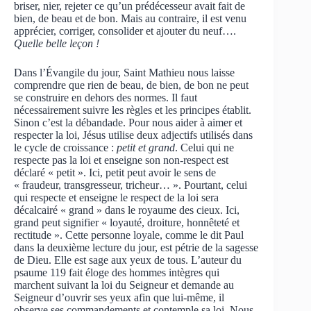
briser, nier, rejeter ce qu’un prédécesseur avait fait de
bien, de beau et de bon. Mais au contraire, il est venu
apprécier, corriger, consolider et ajouter du neuf….
Quelle belle leçon !
Dans l’Évangile du jour, Saint Mathieu nous laisse
comprendre que rien de beau, de bien, de bon ne peut
se construire en dehors des normes. Il faut
nécessairement suivre les règles et les principes établit.
Sinon c’est la débandade. Pour nous aider à aimer et
respecter la loi, Jésus utilise deux adjectifs utilisés dans
le cycle de croissance :
petit et grand
. Celui qui ne
respecte pas la loi et enseigne son non-respect est
déclaré « petit ». Ici, petit peut avoir le sens de
« fraudeur, transgresseur, tricheur… ». Pourtant, celui
qui respecte et enseigne le respect de la loi sera
décalcairé « grand » dans le royaume des cieux. Ici,
grand peut signifier « loyauté, droiture, honnêteté et
rectitude ». Cette personne loyale, comme le dit Paul
dans la deuxième lecture du jour, est pétrie de la sagesse
de Dieu. Elle est sage aux yeux de tous. L’auteur du
psaume 119 fait éloge des hommes intègres qui
marchent suivant la loi du Seigneur et demande au
Seigneur d’ouvrir ses yeux afin que lui-même, il
observe ses commandements et contemple sa loi. Nous