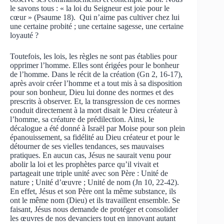
le savons tous : « la loi du Seigneur est joie pour le
cœur » (Psaume 18). Qui n’aime pas cultiver chez lui
une certaine probité ; une certaine sagesse, une certaine
loyauté ?
Toutefois, les lois, les règles ne sont pas établies pour
opprimer l’homme. Elles sont érigées pour le bonheur
de l’homme. Dans le récit de la création (Gn 2, 16-17),
après avoir créer l’homme et a tout mis à sa disposition
pour son bonheur, Dieu lui donne des normes et des
prescrits à observer. Et, la transgression de ces normes
conduit directement à la mort disait le Dieu créateur à
l’homme, sa créature de prédilection. Ainsi, le
décalogue a été donné à Israël par Moise pour son plein
épanouissement, sa fidélité au Dieu créateur et pour le
détourner de ses vielles tendances, ses mauvaises
pratiques. En aucun cas, Jésus ne saurait venu pour
abolir la loi et les prophètes parce qu’il vivait et
partageait une triple unité avec son Père : Unité de
nature ; Unité d’œuvre ; Unité de nom (Jn 10, 22-42).
En effet, Jésus et son Père ont la même substance, ils
ont le même nom (Dieu) et ils travaillent ensemble. Se
faisant, Jésus nous demande de protéger et consolider
les œuvres de nos devanciers tout en innovant autant