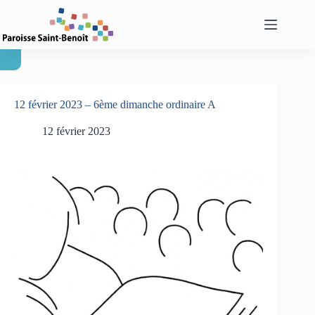
Passer
au
contenu
12 février 2023 – 6ème dimanche ordinaire A
12 février 2023