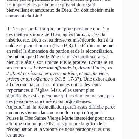
les impies et les pécheurs se privent du regard
bienveillant et amoureux de Dieu. On doit choisir, mais
comment choisir ?
Il n’est pas un fait surprenant pour personne que l’un
des meilleurs noms de Dieu, après l’amour, c’est la
miséricorde. Dieu est tendresse et miséricorde, lent à la
e
colère et plein d’amour (Ps 103,8). Ce 6
dimanche met
en relief la dimension du pardon et de la réconciliation.
De même que Dieu le Père est miséricordieux, aussi
bien que Jésus, son unique Fils le prouve. Ecoute-le en
ses termes :
« Laisse ton offrande la, devant l’autel, va
d’abord te réconcilier avec ton frère, et ensuite viens
présenter ton offrande »
(Mt 5, 17-37). Une exhortation
à la réconciliation. Les offrandes ont toutes leurs
importances à l’église. Mais, elles seront plus
significatives si la personne qui les donnent ne sont pas
des personnes rancunières ou orgueilleuses.
Aujourd’hui, la réconciliation paraît assez difficile parce
que nous vivons dans un monde rempli d’orgueil.
Puisse la Très Sainte Vierge Marie intercéder pour nous
afin que son unique Fils nous procure la grâce de la
réconciliation et la volonté de nous pardonner les uns
les autres.