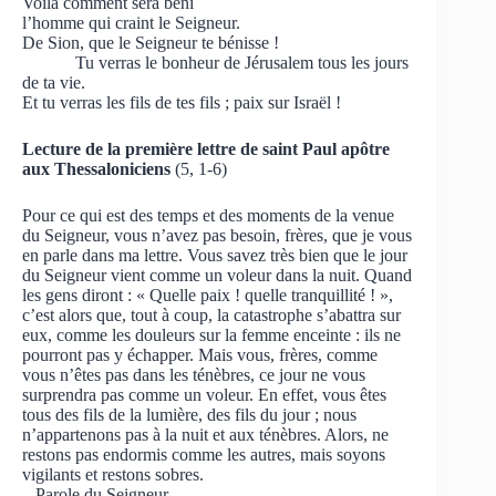
Voilà comment sera béni
l’homme qui craint le Seigneur.
De Sion, que le Seigneur te bénisse !
Tu verras le bonheur de Jérusalem tous les jours
de ta vie.
Et tu verras les fils de tes fils ; paix sur Israël !
Lecture de la première lettre de
saint Paul apôtre
aux Thessaloniciens
(5, 1-6)
Pour ce qui est des temps et des moments de la venue
du Seigneur, vous n’avez pas besoin, frères, que je vous
en parle dans ma lettre. Vous savez très bien que le jour
du Seigneur vient comme un voleur dans la nuit. Quand
les gens diront : « Quelle paix ! quelle tranquillité ! »,
c’est alors que, tout à coup, la catastrophe s’abattra sur
eux, comme les douleurs sur la femme enceinte : ils ne
pourront pas y échapper. Mais vous, frères, comme
vous n’êtes pas dans les ténèbres, ce jour ne vous
surprendra pas comme un voleur. En effet, vous êtes
tous des fils de la lumière, des fils du jour ; nous
n’appartenons pas à la nuit et aux ténèbres. Alors, ne
restons pas endormis comme les autres, mais soyons
vigilants et restons sobres.
– Parole du Seigneur.