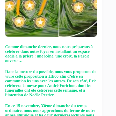
Comme dimanche dernier, nous nous préparons à
célébrer dans notre foyer en installant un espace
dédié à la prière : une icône, une croix, la Parole
ouverte…
Dans la mesure du possible, nous vous proposons de
vivre cette proposition à 11h00 afin d’être en
communion les uns avec les autres. De son côté, Eric
célébrera la messe pour André Forichon, dont les
funérailles ont été célébrées cette semaine, et à
l’intention de Noëlle Perrier.
En ce 15 novembre, 33ème dimanche du temps
ordinaire, nous nous approchons du terme de notre
année liturgique et les deux dernières lectures nous