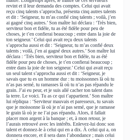
maître. Longtemps après, le maître de ces serviteurs
revint et il leur demanda des comptes. Celui qui avait
reçu cinq talents s’approcha, présenta cinq autres talents
et dit : ‘Seigneur, tu m’as confié cinq talents ; voilà, j’en
ai gagné cinq autres.’ Son maître lui déclara : ‘Très bien,
serviteur bon et fidèle, tu as été fidèle pour peu de
choses, je t’en confierai beaucoup ; entre dans la joie de
ton seigneur.’ Celui qui avait reçu deux talents
s’approcha aussi et dit : ‘Seigneur, tu m’as confié deux
talents ; voilà, j’en ai gagné deux autres.’ Son maître lui
déclara : ‘Très bien, serviteur bon et fidèle, tu as été
fidèle pour peu de choses, je t’en confierai beaucoup ;
entre dans la joie de ton seigneur.’ Celui qui avait reçu
un seul talent s’approcha aussi et dit : ‘Seigneur, je
savais que tu es un homme dur : tu moissonnes là où tu
n’as pas semé, tu ramasses là où tu n’as pas répandu le
grain. J’ai eu peur, et je suis allé cacher ton talent dans
la terre. Le voici. Tu as ce qui t’appartient.’ Son maître
lui répliqua : ‘Serviteur mauvais et paresseux, tu savais
que je moissonne là où je n’ai pas semé, que je ramasse
le grain là où je ne l’ai pas répandu. Alors, il fallait
placer mon argent à la banque ; et, à mon retour, je
l’aurais retrouvé avec les intérêts. Enlevez-lui donc son
talent et donnez-le à celui qui en a dix. À celui qui a, on
donnera encore, et il sera dans l’abondance ; mais celui