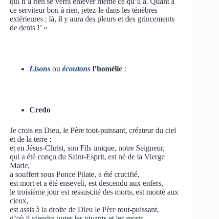
qui n’a rien se verra enlever même ce qu’il a. Quant à
ce serviteur bon à rien, jetez-le dans les ténèbres
extérieures ; là, il y aura des pleurs et des grincements
de dents !’ »
.
Lisons
ou
écoutons
l’homélie
:
.
Credo
Je crois en Dieu, le Père tout-puissant, créateur du ciel
et de la terre ;
et en Jésus-Christ, son Fils unique, notre Seigneur,
qui a été conçu du Saint-Esprit, est né de la Vierge
Marie,
a souffert sous Ponce Pilate, a été crucifié,
est mort et a été enseveli, est descendu aux enfers,
le troisième jour est ressuscité des morts, est monté aux
cieux,
est assis à la droite de Dieu le Père tout-puissant,
d’où il viendra juger les vivants et les morts.