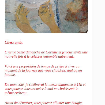
Chers amis,
C’est le 5ème dimanche de Carême et je vous invite une
nouvelle fois à le célébrer ensemble autrement.
Voici une proposition de temps de prière à vivre au
moment de la journée que vous choisirez, seul ou en
famille.
De mon côté, je célébrerai la messe dimanche à 11h et
vous pouvez vous associer à moi en choisissant le
même créneau.
Avant de démarrer, vous pouvez allumer une bougie,