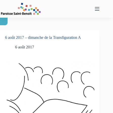
Passer
au
contenu
6 août 2017 – dimanche de la Transfiguration A
6 août 2017