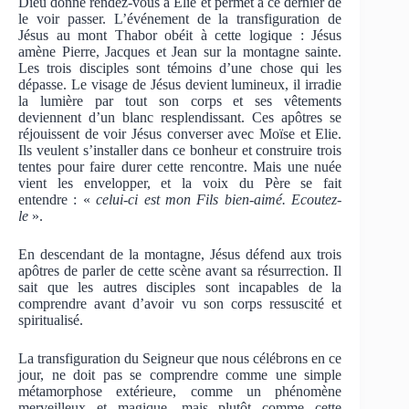
Dieu donne rendez-vous à Elie et permet à ce dernier de
le voir passer. L’événement de la transfiguration de
Jésus au mont Thabor obéit à cette logique : Jésus
amène Pierre, Jacques et Jean sur la montagne sainte.
Les trois disciples sont témoins d’une chose qui les
dépasse. Le visage de Jésus devient lumineux, il irradie
la lumière par tout son corps et ses vêtements
deviennent d’un blanc resplendissant. Ces apôtres se
réjouissent de voir Jésus converser avec Moïse et Elie.
Ils veulent s’installer dans ce bonheur et construire trois
tentes pour faire durer cette rencontre. Mais une nuée
vient les envelopper, et la voix du Père se fait
entendre : «
celui-ci est mon Fils bien-aimé. Ecoutez-
le
».
En descendant de la montagne, Jésus défend aux trois
apôtres de parler de cette scène avant sa résurrection. Il
sait que les autres disciples sont incapables de la
comprendre avant d’avoir vu son corps ressuscité et
spiritualisé.
La transfiguration du Seigneur que nous célébrons en ce
jour, ne doit pas se comprendre comme une simple
métamorphose extérieure, comme un phénomène
merveilleux et magique, mais plutôt comme cette