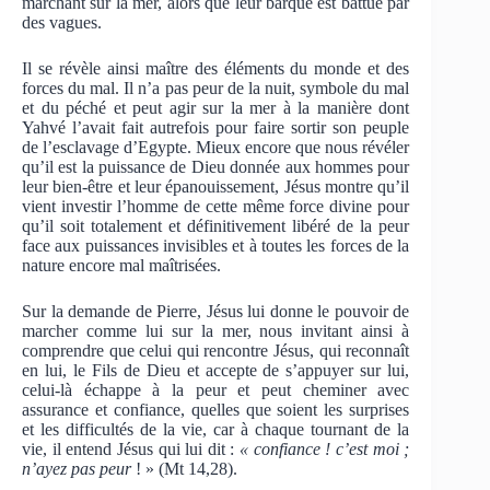
marchant sur la mer, alors que leur barque est battue par
des vagues.
Il se révèle ainsi maître des éléments du monde et des
forces du mal. Il n’a pas peur de la nuit, symbole du mal
et du péché et peut agir sur la mer à la manière dont
Yahvé l’avait fait autrefois pour faire sortir son peuple
de l’esclavage d’Egypte. Mieux encore que nous révéler
qu’il est la puissance de Dieu donnée aux hommes pour
leur bien-être et leur épanouissement, Jésus montre qu’il
vient investir l’homme de cette même force divine pour
qu’il soit totalement et définitivement libéré de la peur
face aux puissances invisibles et à toutes les forces de la
nature encore mal maîtrisées.
Sur la demande de Pierre, Jésus lui donne le pouvoir de
marcher comme lui sur la mer, nous invitant ainsi à
comprendre que celui qui rencontre Jésus, qui reconnaît
en lui, le Fils de Dieu et accepte de s’appuyer sur lui,
celui-là échappe à la peur et peut cheminer avec
assurance et confiance, quelles que soient les surprises
et les difficultés de la vie, car à chaque tournant de la
vie, il entend Jésus qui lui dit :
« confiance ! c’est moi ;
n’ayez pas peur
! » (Mt 14,28).