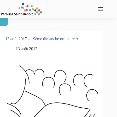
Passer
au
contenu
13 août 2017 – 19ème dimanche ordinaire A
13 août 2017