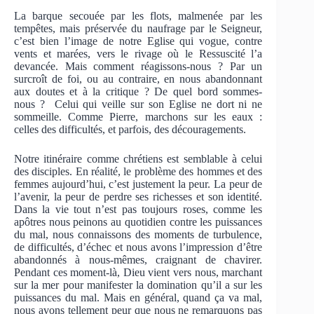
La barque secouée par les flots, malmenée par les
tempêtes, mais préservée du naufrage par le Seigneur,
c’est bien l’image de notre Eglise qui vogue, contre
vents et marées, vers le rivage où le Ressuscité l’a
devancée. Mais comment réagissons-nous ? Par un
surcroît de foi, ou au contraire, en nous abandonnant
aux doutes et à la critique ? De quel bord sommes-
nous ? Celui qui veille sur son Eglise ne dort ni ne
sommeille. Comme Pierre, marchons sur les eaux :
celles des difficultés, et parfois, des découragements.
Notre itinéraire comme chrétiens est semblable à celui
des disciples. En réalité, le problème des hommes et des
femmes aujourd’hui, c’est justement la peur. La peur de
l’avenir, la peur de perdre ses richesses et son identité.
Dans la vie tout n’est pas toujours roses, comme les
apôtres nous peinons au quotidien contre les puissances
du mal, nous connaissons des moments de turbulence,
de difficultés, d’échec et nous avons l’impression d’être
abandonnés à nous-mêmes, craignant de chavirer.
Pendant ces moment-là, Dieu vient vers nous, marchant
sur la mer pour manifester la domination qu’il a sur les
puissances du mal. Mais en général, quand ça va mal,
nous avons tellement peur que nous ne remarquons pas