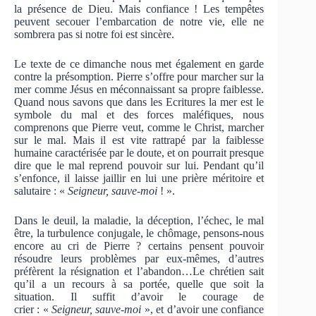
la présence de Dieu. Mais confiance ! Les tempêtes
peuvent secouer l’embarcation de notre vie, elle ne
sombrera pas si notre foi est sincère.
Le texte de ce dimanche nous met également en garde
contre la présomption. Pierre s’offre pour marcher sur la
mer comme Jésus en méconnaissant sa propre faiblesse.
Quand nous savons que dans les Ecritures la mer est le
symbole du mal et des forces maléfiques, nous
comprenons que Pierre veut, comme le Christ, marcher
sur le mal. Mais il est vite rattrapé par la faiblesse
humaine caractérisée par le doute, et on pourrait presque
dire que le mal reprend pouvoir sur lui. Pendant qu’il
s’enfonce, il laisse jaillir en lui une prière méritoire et
salutaire : «
Seigneur,
sauve-moi
! ».
Dans le deuil, la maladie, la déception, l’échec, le mal
être, la turbulence conjugale, le chômage, pensons-nous
encore au cri de Pierre ? certains pensent pouvoir
résoudre leurs problèmes par eux-mêmes, d’autres
préfèrent la résignation et l’abandon…Le chrétien sait
qu’il a un recours à sa portée, quelle que soit la
situation. Il suffit d’avoir le courage de
crier : «
Seigneur, sauve-moi
», et d’avoir une confiance