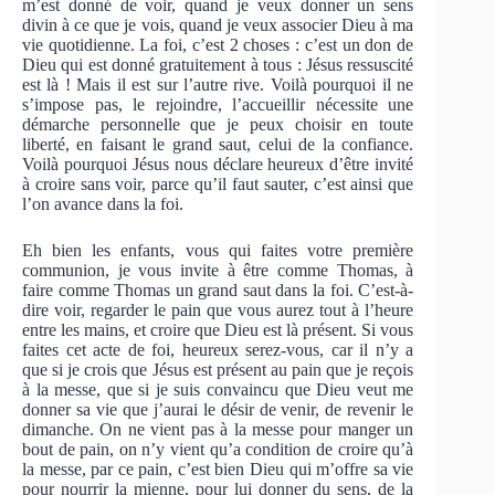
m’est donné de voir, quand je veux donner un sens
divin à ce que je vois, quand je veux associer Dieu à ma
vie quotidienne. La foi, c’est 2 choses : c’est un don de
Dieu qui est donné gratuitement à tous : Jésus ressuscité
est là ! Mais il est sur l’autre rive. Voilà pourquoi il ne
s’impose pas, le rejoindre, l’accueillir nécessite une
démarche personnelle que je peux choisir en toute
liberté, en faisant le grand saut, celui de la confiance.
Voilà pourquoi Jésus nous déclare heureux d’être invité
à croire sans voir, parce qu’il faut sauter, c’est ainsi que
l’on avance dans la foi.
Eh bien les enfants, vous qui faites votre première
communion, je vous invite à être comme Thomas, à
faire comme Thomas un grand saut dans la foi. C’est-à-
dire voir, regarder le pain que vous aurez tout à l’heure
entre les mains, et croire que Dieu est là présent. Si vous
faites cet acte de foi, heureux serez-vous, car il n’y a
que si je crois que Jésus est présent au pain que je reçois
à la messe, que si je suis convaincu que Dieu veut me
donner sa vie que j’aurai le désir de venir, de revenir le
dimanche. On ne vient pas à la messe pour manger un
bout de pain, on n’y vient qu’a condition de croire qu’à
la messe, par ce pain, c’est bien Dieu qui m’offre sa vie
pour nourrir la mienne, pour lui donner du sens, de la