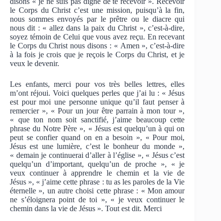
disons « je ne suis pas digne de te recevoir ». Recevoir
le Corps du Christ c’est une mission, puisqu’à la fin,
nous sommes envoyés par le prêtre ou le diacre qui
nous dit : « allez dans la paix du Christ », c’est-à-dire,
soyez témoin de Celui que vous avez reçu. En recevant
le Corps du Christ nous disons : « Amen », c’est-à-dire
à la fois je crois que je reçois le Corps du Christ, et je
veux le devenir.
Les enfants, merci pour vos très belles lettres, elles
m’ont réjoui. Voici quelques perles que j’ai lu : « Jésus
est pour moi une personne unique qu’il faut penser à
remercier », « Pour un jour être parrain à mon tour »,
« que ton nom soit sanctifié, j’aime beaucoup cette
phrase du Notre Père », « Jésus est quelqu’un à qui on
peut se confier quand on en a besoin », « Pour moi,
Jésus est une lumière, c’est le bonheur du monde »,
« demain je continuerai d’aller à l’église », « Jésus c’est
quelqu’un d’important, quelqu’un de proche », « je
veux continuer à apprendre le chemin et la vie de
Jésus », « j’aime cette phrase : tu as les paroles de la Vie
éternelle », un autre choisi cette phrase : « Mon amour
ne s’éloignera point de toi », « je veux continuer le
chemin dans la vie de Jésus ». Tout est dit. Merci