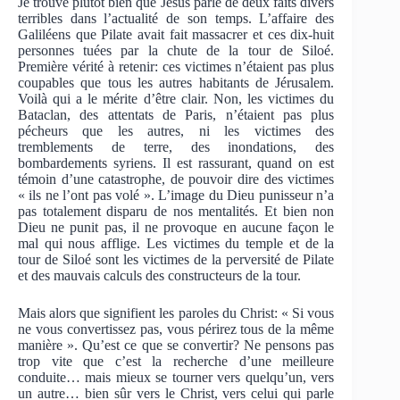
Je trouve plutôt bien que Jésus parle de deux faits divers
terribles dans l’actualité de son temps. L’affaire des
Galiléens que Pilate avait fait massacrer et ces dix-huit
personnes tuées par la chute de la tour de Siloé.
Première vérité à retenir: ces victimes n’étaient pas plus
coupables que tous les autres habitants de Jérusalem.
Voilà qui a le mérite d’être clair. Non, les victimes du
Bataclan, des attentats de Paris, n’étaient pas plus
pécheurs que les autres, ni les victimes des
tremblements de terre, des inondations, des
bombardements syriens. Il est rassurant, quand on est
témoin d’une catastrophe, de pouvoir dire des victimes
« ils ne l’ont pas volé ». L’image du Dieu punisseur n’a
pas totalement disparu de nos mentalités. Et bien non
Dieu ne punit pas, il ne provoque en aucune façon le
mal qui nous afflige. Les victimes du temple et de la
tour de Siloé sont les victimes de la perversité de Pilate
et des mauvais calculs des constructeurs de la tour.
Mais alors que signifient les paroles du Christ: « Si vous
ne vous convertissez pas, vous périrez tous de la même
manière ». Qu’est ce que se convertir? Ne pensons pas
trop vite que c’est la recherche d’une meilleure
conduite… mais mieux se tourner vers quelqu’un, vers
un autre… bien sûr vers le Christ, vers celui qui parle