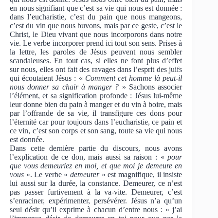
en nous signifiant que c’est sa vie qui nous est donnée :
dans l’eucharistie, c’est du pain que nous mangeons,
c’est du vin que nous buvons, mais par ce geste, c’est le
Christ, le Dieu vivant que nous incorporons dans notre
vie. Le verbe incorporer prend ici tout son sens. Prises à
la lettre, les paroles de Jésus peuvent nous sembler
scandaleuses. En tout cas, si elles ne font plus d’effet
sur nous, elles ont fait des ravages dans l’esprit des juifs
qui écoutaient Jésus : «
Comment cet homme là peut-il
nous donner sa chair à manger ?
» Sachons associer
l’élément, et sa signification profonde : Jésus lui-même
leur donne bien du pain à manger et du vin à boire, mais
par l’offrande de sa vie, il transfigure ces dons pour
l’éternité car pour toujours dans l’eucharistie, ce pain et
ce vin, c’est son corps et son sang, toute sa vie qui nous
est donnée.
Dans cette dernière partie du discours, nous avons
l’explication de ce don, mais aussi sa raison : «
pour
que vous demeuriez en moi, et que moi je demeure en
vous
». Le verbe «
demeurer
» est magnifique, il insiste
lui aussi sur la durée, la constance. Demeurer, ce n’est
pas passer furtivement à la va-vite. Demeurer, c’est
s’enraciner, expérimenter, persévérer. Jésus n’a qu’un
seul désir qu’il exprime à chacun d’entre nous : « j’ai