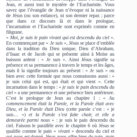
Jean, et aussi tout le mystère de l’Eucharistie. Vous
savez que l’évangile de Jean n’évoque ni la naissance
de Jésus (ou son enfance), ni son dernier repas ; parce
que dans ce discours là et dans le prologue,
l’incarnation et l’Eucharistie sont exprimés comme en
filigrane.
«
Moi, je suis le pain vivant qui est descendu du ciel
».
En commençant par «
Je suis
», Jésus se place d’emblée
dans la tradition du Dieu unique, Dieu d’Abraham,
d’Isaac et de Jacob qui se présente ainsi à Moïse au
buisson ardent : «
Je suis
». Ainsi Jésus signifie sa
présence et sa permanence à travers le temps et les âges,
mais il la signifie toujours au présent : «
Je suis
» ou
bien avec cette formule que nous connaissons aussi : «
je suis celui qui est, qui était et qui vient ». Cette
incarnation dans le temps : «
je suis le pain descendu du
ciel
» a une permanence et une présence bien antérieure.
C’est le prologue de Jean au chapitre 1 : «
Au
commencement était la Parole, et la Parole était avec
Dieu, et la Parole était Dieu
(cette parole c’est : « je
suis… »)
et la Parole s’est faite chair, et elle a
demeurée parmi nous
» : je suis le pain descendu du
ciel. Faisons le parallèle avec le chapitre 6 où Jésus se
qualifie comme le pain «
vivant
» descendu du ciel et
qui nous est donné. Jésus nous offre bien du pain, mais