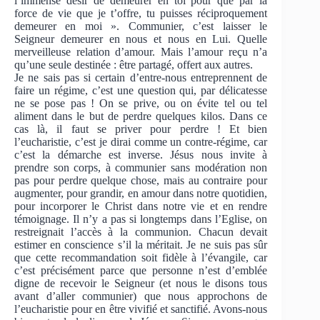
l’immense désir de demeurer en toi pour que par la
force de vie que je t’offre, tu puisses réciproquement
demeurer en moi ». Communier, c’est laisser le
Seigneur demeurer en nous et nous en Lui. Quelle
merveilleuse relation d’amour. Mais l’amour reçu n’a
qu’une seule destinée : être partagé, offert aux autres.
Je ne sais pas si certain d’entre-nous entreprennent de
faire un régime, c’est une question qui, par délicatesse
ne se pose pas ! On se prive, ou on évite tel ou tel
aliment dans le but de perdre quelques kilos. Dans ce
cas là, il faut se priver pour perdre ! Et bien
l’eucharistie, c’est je dirai comme un contre-régime, car
c’est la démarche est inverse. Jésus nous invite à
prendre son corps, à communier sans modération non
pas pour perdre quelque chose, mais au contraire pour
augmenter, pour grandir, en amour dans notre quotidien,
pour incorporer le Christ dans notre vie et en rendre
témoignage. Il n’y a pas si longtemps dans l’Eglise, on
restreignait l’accès à la communion. Chacun devait
estimer en conscience s’il la méritait. Je ne suis pas sûr
que cette recommandation soit fidèle à l’évangile, car
c’est précisément parce que personne n’est d’emblée
digne de recevoir le Seigneur (et nous le disons tous
avant d’aller communier) que nous approchons de
l’eucharistie pour en être vivifié et sanctifié. Avons-nous