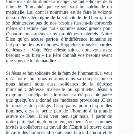
foule mais de lui donner à manger, se fait solidaire de la
faim de l’humanité que ce soit sa faim spirituelle ou
matérielle. Lui dont la nourriture est de faire la volonté
de son Père, témoigne de la sollicitude de Dieu qui ne
se désintéresse pas de nos besoins fussent-ils corporels
même s’il estime que nous sommes assez grands pour
résoudre nous-mêmes nos problèmes matériels. Notre
Dieu qu’on accuse parfois d’indifférence lointaine se
fait proche de nos manques. Rappelons-nous les paroles
de Jésus : « Votre Père céleste sait ce dont vous avez
besoins » ou bien « Le Père connaît vos besoins avant
que vous ne lui demandiez ».
Si Jésus se fait solidaire de la faim de l’humanité, il veut
qu’à notre tour nous entrions dans sa compassion en
nous faisant nous aussi solidaires de la détresse
humaine : détresse matérielle ou spirituelle. Jésus a
exigé une participation ; le miracle a été possible parce
que quelqu’un a donné ses modestes provisions .C’est
le miracle du partage. Cinq pains pour cinq milles
hommes, c’est la petite part de l’homme à la grande
œuvre de Dieu. Dieu veut bien agir mais, à partir de
notre participation, de notre engagement .Nous sommes
invités à collaborer au travail de l’Esprit à l’œuvre dans
le cœur des hommes afin que leurs faims d’amour et de