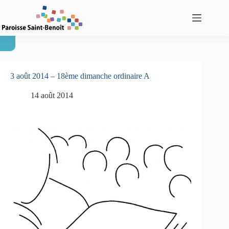
Passer
au
contenu
3 août 2014 – 18ème dimanche ordinaire A
14 août 2014