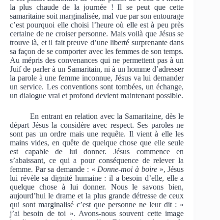
la plus chaude de la journée ! Il se peut que cette
samaritaine soit marginalisée, mal vue par son entourage
c’est pourquoi elle choisi l’heure où elle est à peu près
certaine de ne croiser personne. Mais voilà que Jésus se
trouve là, et il fait preuve d’une liberté surprenante dans
sa façon de se comporter avec les femmes de son temps.
Au mépris des convenances qui ne permettent pas à un
Juif de parler à un Samaritain, ni à un homme d’adresser
la parole à une femme inconnue, Jésus va lui demander
un service. Les conventions sont tombées, un échange,
un dialogue vrai et profond devient maintenant possible.
En entrant en relation avec la Samaritaine, dès le
départ Jésus la considère avec respect. Ses paroles ne
sont pas un ordre mais une requête. Il vient à elle les
mains vides, en quête de quelque chose que elle seule
est capable de lui donner. Jésus commence en
s’abaissant, ce qui a pour conséquence de relever la
femme. Par sa demande : «
Donne-moi à boire
», Jésus
lui révèle sa dignité humaine : il a besoin d’elle, elle a
quelque chose à lui donner. Nous le savons bien,
aujourd’hui le drame et la plus grande détresse de ceux
qui sont marginalisé c’est que personne ne leur dit : «
j’ai besoin de toi ». Avons-nous souvent cette image