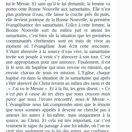
lui le Messie. Et sans qu’il le lui demande, la femme va
porter cette Bonne Nouvelle aux samaritains. Elle n’est
plus porteuse d’eau, elle laisse la cruche près du puits,
elle devient porteuse de la Bonne Nouvelle, la première
évangélisatrice des samaritains. Grâce à cette femme, la
Bonne Nouvelle sort du milieu juif et atteint les
samaritains, c’est bien sûr la situation que les premières
communautés chrétiennes sont en train de vivre au
moment où l’évangéliste Jean écrit cette rencontre.
S’étant abreuvée à la source d’eau vive, la samaritaine
invite son peuple à venir s’y abreuver à son tour. C’est
une appropriation pour une annonce. Finalement, il est
là le sens du baptême qui nous envoie en mission, qui
envoie chacun de nous en mission. L’Eglise, chaque
baptisé est dans la situation de la samaritaine qui après
s’être abreuvé du Christ revient au milieu des siens et dit
: « J’ai vu le Messie ». Et à la fin, les gens disent : «
Ce
n’est pas à cause de tes dires que nous croyons mais
parce que nous l’avons rencontré, nous le Messie
».
L’évangéliste nous fait comprendre ainsi que le témoin
que nous sommes appelés à devenir ne cherche pas à
amener les autres à lui-même, mais uniquement à la
source, au Christ. Et cela est très important, car c’est
vraiment le signe du passage à une foi adulte, où l’on ne
croit plus seulement sur la foi des autres, par confiance,