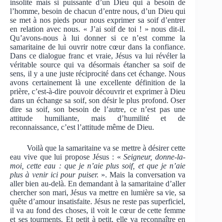
insolite mais si puissante d’un Dieu qui a besoin de
l’homme, besoin de chacun d’entre nous, d’un Dieu qui
se met à nos pieds pour nous exprimer sa soif d’entrer
en relation avec nous. « J’ai soif de toi ! » nous dit-il.
Qu’avons-nous à lui donner si ce n’est comme la
samaritaine de lui ouvrir notre cœur dans la confiance.
Dans ce dialogue franc et vraie, Jésus va lui révéler la
véritable source qui va désormais étancher sa soif de
sens, il y a une juste réciprocité dans cet échange. Nous
avons certainement là une excellente définition de la
prière, c’est-à-dire pouvoir découvrir et exprimer à Dieu
dans un échange sa soif, son désir le plus profond. Oser
dire sa soif, son besoin de l’autre, ce n’est pas une
attitude humiliante, mais d’humilité et de
reconnaissance, c’est l’attitude même de Dieu.
Voilà que la samaritaine va se mettre à désirer cette
eau vive que lui propose Jésus : «
Seigneur, donne-la-
moi, cette eau : que je n’aie plus soif, et que je n’aie
plus à venir ici pour puiser.
». Mais la conversation va
aller bien au-delà. En demandant à la samaritaine d’aller
chercher son mari, Jésus va mettre en lumière sa vie, sa
quête d’amour insatisfaite. Jésus ne reste pas superficiel,
il va au fond des choses, il voit le cœur de cette femme
et ses tourments. Et petit à petit, elle va reconnaître en