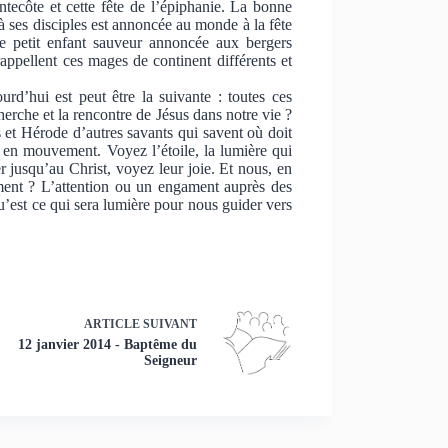
ntecôte et cette fête de l’épiphanie. La bonne
 à ses disciples est annoncée au monde à la fête
e petit enfant sauveur annoncée aux bergers
ppellent ces mages de continent différents et
rd’hui est peut être la suivante : toutes ces
herche et la rencontre de Jésus dans notre vie ?
s et Hérode d’autres savants qui savent où doit
as en mouvement. Voyez l’étoile, la lumière qui
er jusqu’au Christ, voyez leur joie. Et nous, en
ment ? L’attention ou un engament auprès des
 qu’est ce qui sera lumière pour nous guider vers
ARTICLE
SUIVANT
12 janvier 2014 - Baptême du
Seigneur