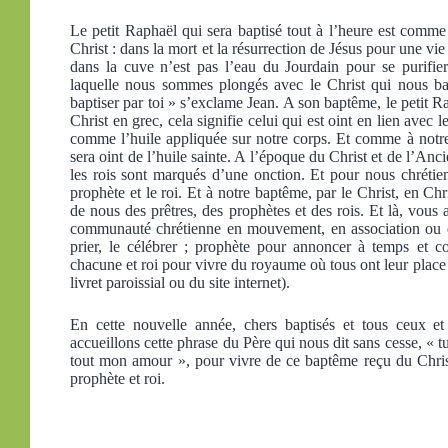
Le petit Raphaël qui sera baptisé tout à l’heure est comme
Christ : dans la mort et la résurrection de Jésus pour une v
dans la cuve n’est pas l’eau du Jourdain pour se purifier 
laquelle nous sommes plongés avec le Christ qui nous bap
baptiser par toi » s’exclame Jean. A son baptême, le petit R
Christ en grec, cela signifie celui qui est oint en lien avec
comme l’huile appliquée sur notre corps. Et comme à notr
sera oint de l’huile sainte. A l’époque du Christ et de l’Anci
les rois sont marqués d’une onction. Et pour nous chrétiens,
prophète et le roi. Et à notre baptême, par le Christ, en C
de nous des prêtres, des prophètes et des rois. Et là, vous 
communauté chrétienne en mouvement, en association ou en
prier, le célébrer ; prophète pour annoncer à temps et 
chacune et roi pour vivre du royaume où tous ont leur place 
livret paroissial ou du site internet).
En cette nouvelle année, chers baptisés et tous ceux et 
accueillons cette phrase du Père qui nous dit sans cesse, « tu
tout mon amour », pour vivre de ce baptême reçu du Chris
prophète et roi.