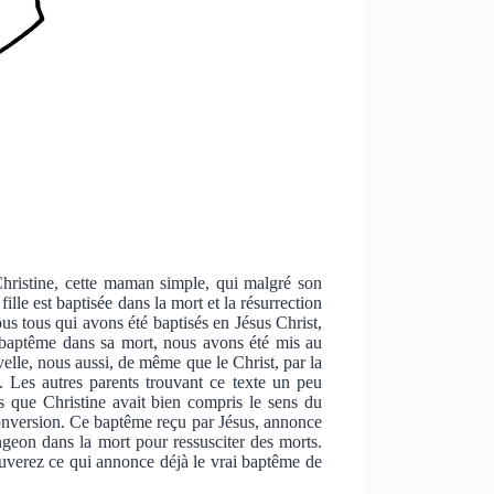
Christine, cette maman simple, qui malgré son
ille est baptisée dans la mort et la résurrection
ous tous qui avons été baptisés en Jésus Christ,
e baptême dans sa mort, nous avons été mis au
lle, nous aussi, de même que le Christ, par la
». Les autres parents trouvant ce texte un peu
s que Christine avait bien compris le sens du
onversion. Ce baptême reçu par Jésus, annonce
ngeon dans la mort pour ressusciter des morts.
ouverez ce qui annonce déjà le vrai baptême de