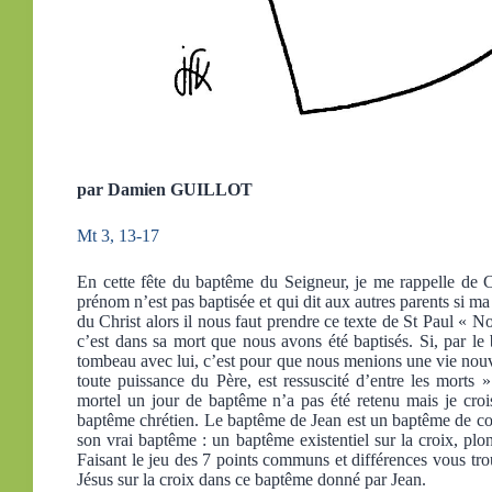
par Damien GUILLOT
Mt 3, 13-17
En cette fête du baptême du Seigneur, je me rappelle de 
prénom n’est pas baptisée et qui dit aux autres parents si ma f
du Christ alors il nous faut prendre ce texte de St Paul « N
c’est dans sa mort que nous avons été baptisés. Si, par l
tombeau avec lui, c’est pour que nous menions une vie nouve
toute puissance du Père, est ressuscité d’entre les morts 
mortel un jour de baptême n’a pas été retenu mais je croi
baptême chrétien. Le baptême de Jean est un baptême de c
son vrai baptême : un baptême existentiel sur la croix, plo
Faisant le jeu des 7 points communs et différences vous tr
Jésus sur la croix dans ce baptême donné par Jean.