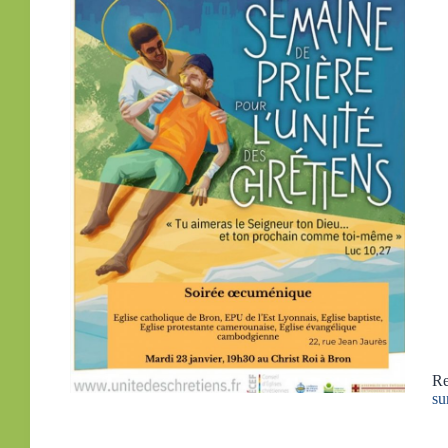
Re
su