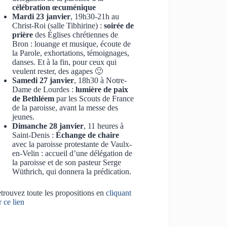
célébration œcuménique
Mardi 23 janvier
, 19h30-21h au
Christ-Roi (salle Tibhirine) :
soirée de
prière
des Églises chrétiennes de
Bron : louange et musique, écoute de
la Parole, exhortations, témoignages,
danses. Et à la fin, pour ceux qui
veulent rester, des agapes 🙂
Samedi 27 janvier
, 18h30 à Notre-
Dame de Lourdes :
lumière de paix
de Bethléem
par les Scouts de France
de la paroisse, avant la messe des
jeunes.
Dimanche 28 janvier
, 11 heures à
Saint-Denis :
Échange de chaire
avec la paroisse protestante de Vaulx-
en-Velin : accueil d’une délégation de
la paroisse et de son pasteur Serge
Wüthrich, qui donnera la prédication.
trouvez toute les propositions en
cliquant
r ce lien