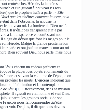
ls sont rentrés chez Hérode, la lumières a
ournée et elle guidait à nouveau les rois
res) que le prophète Isaïe a parlé : «
Elle
 Voici que les ténèbres couvrent la terre, et la
tait dans l’obscurité, la jalousie, la
rer le nouveau roi. La lumière de Dieu ne l’a
bres. Il n’était pas transparent et n’a pas
nvite à la transparence en confessant nos
 Il s’agit du détour que font les mages pour le
du roi Hérode. Malgré la grande prosternation
i leur parle et ont joué un mauvais tour au roi
 mort. Bien souvent Dieu nous parle, mais nous
nfant Jésus chacun un cadeau précieux et
n époque la plupart des objets et ornements du
mis à mort et suivant la coutume de l’époque on
pour protéger les morts.
L’encens
indiquait que
doration, l’admiration et la contemplation.
e de Jésus
[1]
. Effectivement, dans sa mission
 prophète. Il agissait en vrai homme et vrai Dieu.
es jaloux parmi les groupes sociaux de son
ape François nous fait comprendre qu’être
ge et voir. De plus, il dit que nous devons