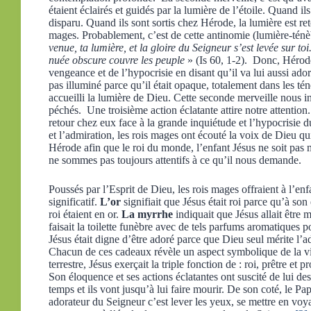
étaient éclairés et guidés par la lumière de l’étoile. Quand i
disparu. Quand ils sont sortis chez Hérode, la lumière est ret
mages. Probablement, c’est de cette antinomie (lumière-ténèb
venue, ta lumière, et la gloire du Seigneur s’est levée sur toi.
nuée obscure couvre les peuple
» (Is 60, 1-2). Donc, Hérode é
vengeance et de l’hypocrisie en disant qu’il va lui aussi ado
pas illuminé parce qu’il était opaque, totalement dans les ténè
accueilli la lumière de Dieu. Cette seconde merveille nous i
péchés. Une troisième action éclatante attire notre attention.
retour chez eux face à la grande inquiétude et l’hypocrisie 
et l’admiration, les rois mages ont écouté la voix de Dieu qu
Hérode afin que le roi du monde, l’enfant Jésus ne soit pas
ne sommes pas toujours attentifs à ce qu’il nous demande.
Poussés par l’Esprit de Dieu, les rois mages offraient à l’e
significatif.
L’or
signifiait que Jésus était roi parce qu’à so
roi étaient en or.
La myrrhe
indiquait que Jésus allait être 
faisait la toilette funèbre avec de tels parfums aromatiques 
Jésus était digne d’être adoré parce que Dieu seul mérite l’a
Chacun de ces cadeaux révèle un aspect symbolique de la vi
terrestre, Jésus exerçait la triple fonction de : roi, prêtre et
Son éloquence et ses actions éclatantes ont suscité de lui d
temps et ils vont jusqu’à lui faire mourir. De son coté, le P
adorateur du Seigneur c’est lever les yeux, se mettre en voya