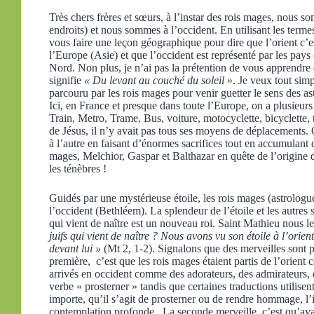
Très chers frères et sœurs, à l’instar des rois mages, nous s
endroits) et nous sommes à l’occident. En utilisant les termes
vous faire une leçon géographique pour dire que l’orient c’es
l’Europe (Asie) et que l’occident est représenté par les pay
Nord. Non plus, je n’ai pas la prétention de vous apprendre
signifie
« Du levant au couché du soleil
». Je veux tout simp
parcouru par les rois mages pour venir guetter le sens des a
Ici, en France et presque dans toute l’Europe, on a plusieu
Train, Metro, Trame, Bus, voiture, motocyclette, bicyclette, 
de Jésus, il n’y avait pas tous ses moyens de déplacements.
à l’autre en faisant d’énormes sacrifices tout en accumulant 
mages, Melchior, Gaspar et Balthazar en quête de l’origine d
les ténèbres !
Guidés par une mystérieuse étoile, les rois mages (astrologue
l’occident (Bethléem). La splendeur de l’étoile et les autres 
qui vient de naître est un nouveau roi. Saint Mathieu nous l
juifs qui vient de naître ? Nous avons vu son étoile à l’ori
devant lui »
(Mt 2, 1-2). Signalons que des merveilles sont p
première, c’est que les rois mages étaient partis de l’orient
arrivés en occident comme des adorateurs, des admirateurs, d
verbe « prosterner » tandis que certaines traductions utilis
importe, qu’il s’agit de prosterner ou de rendre hommage, l’i
contemplation profonde. La seconde merveille, c’est qu’ava