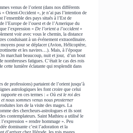
ommes venus de l’orient (dans nos différents
 « Orient-Occident », je n’ai pas l’intention de
t l’ensemble des pays situés à l’Est de
s de l’Europe de l’ouest et de l’Amerique du
 que l’expression «
De l’orient a l’occident
»
lement voir avec vous le chemin, la distance
stres conduisant à un événement extraordinaire.
rs moyens pour se déplacer (Avion, Hélicoptère,
trottinette et les navires…). Mais, à l’époque
 On marchait beaucoup, nuit et jour, d’un bout
de nombreuses fatigues. C’était le cas des rois
e cette lumière éclatante qui resplendit dans
s de professions) partaient de l’orient jusqu’à
signes astrologiques les font croire que celui
e rapporte en ces termes :
« Où est le roi des
ent et nous sommes venus nous prosterner
roduites lors de la visite des mages. La
 comme des chercheurs-astrologues et ils sont
es contemplateurs. Saint Mathieu a utilisé le
ent l’expression « rendre hommage ». Peu
dée dominante c’est l’adoration et la
nt d’arriver chez Hérode, les rois mages