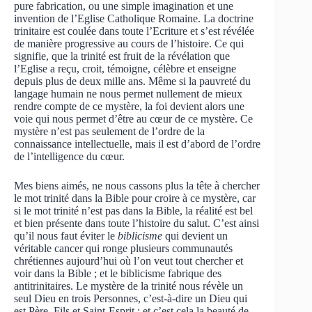
pure fabrication, ou une simple imagination et une
invention de l’Eglise Catholique Romaine. La doctrine
trinitaire est coulée dans toute l’Ecriture et s’est révélée
de manière progressive au cours de l’histoire. Ce qui
signifie, que la trinité est fruit de la révélation que
l’Eglise a reçu, croit, témoigne, célèbre et enseigne
depuis plus de deux mille ans. Même si la pauvreté du
langage humain ne nous permet nullement de mieux
rendre compte de ce mystère, la foi devient alors une
voie qui nous permet d’être au cœur de ce mystère. Ce
mystère n’est pas seulement de l’ordre de la
connaissance intellectuelle, mais il est d’abord de l’ordre
de l’intelligence du cœur.
Mes biens aimés, ne nous cassons plus la tête à chercher
le mot trinité dans la Bible pour croire à ce mystère, car
si le mot trinité n’est pas dans la Bible, la réalité est bel
et bien présente dans toute l’histoire du salut. C’est ainsi
qu’il nous faut éviter le
biblicisme
qui devient un
véritable cancer qui ronge plusieurs communautés
chrétiennes aujourd’hui où l’on veut tout chercher et
voir dans la Bible ; et le biblicisme fabrique des
antitrinitaires. Le mystère de la trinité nous révèle un
seul Dieu en trois Personnes, c’est-à-dire un Dieu qui
est Père, Fils et Saint-Esprit ; et c’est cela la beauté de