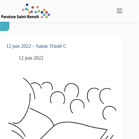
Passer
au
contenu
12 juin 2022 – Sainte Trinité C
12 juin 2022