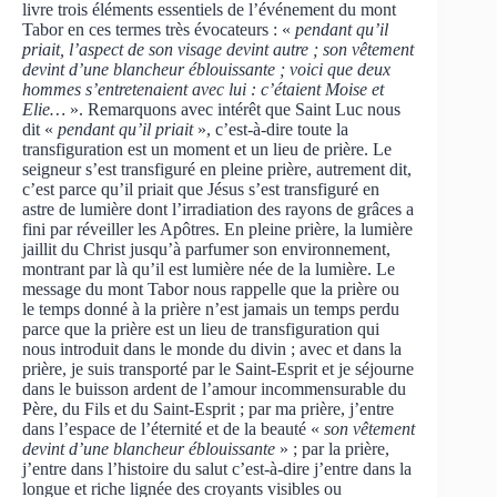
livre trois éléments essentiels de l’événement du mont
Tabor en ces termes très évocateurs : «
pendant qu’il
priait, l’aspect de son visage devint autre ; son vêtement
devint d’une blancheur éblouissante ; voici que deux
hommes s’entretenaient avec lui : c’étaient Moise et
Elie…
». Remarquons avec intérêt que Saint Luc nous
dit «
pendant qu’il priait
», c’est-à-dire toute la
transfiguration est un moment et un lieu de prière. Le
seigneur s’est transfiguré en pleine prière, autrement dit,
c’est parce qu’il priait que Jésus s’est transfiguré en
astre de lumière dont l’irradiation des rayons de grâces a
fini par réveiller les Apôtres. En pleine prière, la lumière
jaillit du Christ jusqu’à parfumer son environnement,
montrant par là qu’il est lumière née de la lumière. Le
message du mont Tabor nous rappelle que la prière ou
le temps donné à la prière n’est jamais un temps perdu
parce que la prière est un lieu de transfiguration qui
nous introduit dans le monde du divin ; avec et dans la
prière, je suis transporté par le Saint-Esprit et je séjourne
dans le buisson ardent de l’amour incommensurable du
Père, du Fils et du Saint-Esprit ; par ma prière, j’entre
dans l’espace de l’éternité et de la beauté «
son vêtement
devint d’une blancheur éblouissante
» ; par la prière,
j’entre dans l’histoire du salut c’est-à-dire j’entre dans la
longue et riche lignée des croyants visibles ou