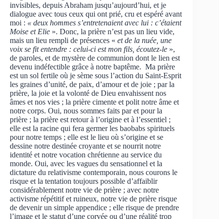
invisibles, depuis Abraham jusqu’aujourd’hui, et je
dialogue avec tous ceux qui ont prié, cru et espéré avant
moi :
« deux hommes s’entretenaient avec lui : c’étaient
Moise et Elie
». Donc, la prière n’est pas un lieu vide,
mais un lieu rempli de présences «
et de la nuée, une
voix se fit entendre : celui-ci est mon fils, écoutez-le
»,
de paroles, et de mystère de communion dont le lien est
devenu indéfectible grâce à notre baptême. Ma prière
est un sol fertile où je sème sous l’action du Saint-Esprit
les graines d’unité, de paix, d’amour et de joie ; par la
prière, la joie et la volonté de Dieu envahissent nos
âmes et nos vies ; la prière cimente et polit notre âme et
notre corps. Oui, nous sommes faits par et pour la
prière ; la prière est retour à l’origine et à l’essentiel ;
elle est la racine qui fera germer les baobabs spirituels
pour notre temps ; elle est le lieu où s’origine et se
dessine notre destinée croyante et se nourrit notre
identité et notre vocation chrétienne au service du
monde. Oui, avec les vagues du sensationnel et la
dictature du relativisme contemporain, nous courons le
risque et la tentation toujours possible d’affaiblir
considérablement notre vie de prière ; avec notre
activisme répétitif et ruineux, notre vie de prière risque
de devenir un simple appendice ; elle risque de prendre
l’image et le statut d’une corvée ou d’une réalité trop