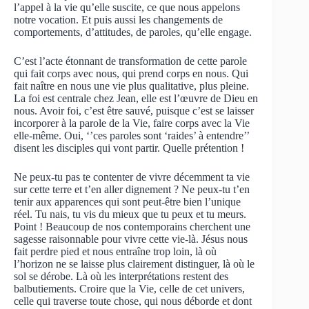
l’appel à la vie qu’elle suscite, ce que nous appelons
notre vocation. Et puis aussi les changements de
comportements, d’attitudes, de paroles, qu’elle engage.
C’est l’acte étonnant de transformation de cette parole
qui fait corps avec nous, qui prend corps en nous. Qui
fait naître en nous une vie plus qualitative, plus pleine.
La foi est centrale chez Jean, elle est l’œuvre de Dieu en
nous. Avoir foi, c’est être sauvé, puisque c’est se laisser
incorporer à la parole de la Vie, faire corps avec la Vie
elle-même. Oui, ‘’ces paroles sont ‘raides’ à entendre’’
disent les disciples qui vont partir. Quelle prétention !
Ne peux-tu pas te contenter de vivre décemment ta vie
sur cette terre et t’en aller dignement ? Ne peux-tu t’en
tenir aux apparences qui sont peut-être bien l’unique
réel. Tu nais, tu vis du mieux que tu peux et tu meurs.
Point ! Beaucoup de nos contemporains cherchent une
sagesse raisonnable pour vivre cette vie-là. Jésus nous
fait perdre pied et nous entraîne trop loin, là où
l’horizon ne se laisse plus clairement distinguer, là où le
sol se dérobe. Là où les interprétations restent des
balbutiements. Croire que la Vie, celle de cet univers,
celle qui traverse toute chose, qui nous déborde et dont