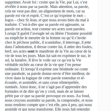
supprimer. Avoir foi : croire que la Vie, par Lui, s’est
révélée à nous par sa parole. Mais attention, sa parole,
cela ne veut pas dire, un alignement de mots, car sa
parole est vie et esprit. C’est ce qu’exprime le mot –
logos – chez St Jean, et que nous avons bien du mal à
traduire. C’est-à-dire que sa parole est agissante, sa
parole est action, tout comme ses actes sont paroles.
Lorsqu’il guérit l’aveugle né ou libère l’homme possédé
ou empêche le meurtre de la femme ou qu’il s’invite
chez le pécheur public, il scandalise, il interroge, il jette
dans l’admiration, il dresse contre lui, il attire des foules,
bref, ses actes
sont
le manifeste de la Vie au cœur de la
vie de tous les jours. Mais lui sait en exprimer le suc, le
sel, la lumière. Il lève le voile sur ce qu’est la Vie
véritable nichée au cœur de la vie que l’on pense
ordinaire. Et lorsqu’il exprime une béatitude ou conte
une parabole, sa parole donne envie d’être meilleur, de
vivre dans la logique de cette parole entendue et ré-
écoutée, et assimilée, et sans cesse réinterprétée,
ruminée. Ainsi donc, il ne s’agit pas d’apprendre des
formules et de dire qu’on y croit, mais de se laisser
pétrir par ce que sa parole provoque en nous. Au fond,
nous croyons assimiler sa parole, la comprendre, et nous
nous rendons compte que c’est elle, peu à peu, qui nous
assimile et qui nous transforme. Elle nous fait entendre