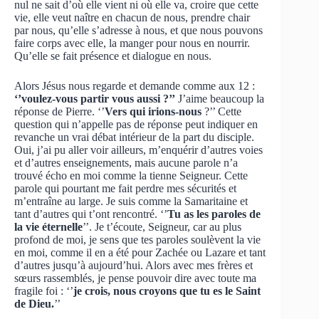
nul ne sait d’où elle vient ni où elle va, croire que cette
vie, elle veut naître en chacun de nous, prendre chair
par nous, qu’elle s’adresse à nous, et que nous pouvons
faire corps avec elle, la manger pour nous en nourrir.
Qu’elle se fait présence et dialogue en nous.
Alors Jésus nous regarde et demande comme aux 12 :
‘’voulez-vous partir vous aussi ?’’
J’aime beaucoup la
réponse de Pierre. ‘’
Vers qui irions-nous
?’’ Cette
question qui n’appelle pas de réponse peut indiquer en
revanche un vrai débat intérieur de la part du disciple.
Oui, j’ai pu aller voir ailleurs, m’enquérir d’autres voies
et d’autres enseignements, mais aucune parole n’a
trouvé écho en moi comme la tienne Seigneur. Cette
parole qui pourtant me fait perdre mes sécurités et
m’entraîne au large. Je suis comme la Samaritaine et
tant d’autres qui t’ont rencontré. ‘’
Tu as les paroles de
la vie éternelle
’’. Je t’écoute, Seigneur, car au plus
profond de moi, je sens que tes paroles soulèvent la vie
en moi, comme il en a été pour Zachée ou Lazare et tant
d’autres jusqu’à aujourd’hui. Alors avec mes frères et
sœurs rassemblés, je pense pouvoir dire avec toute ma
fragile foi : ‘’
je crois, nous croyons que tu es le Saint
de Dieu.
’’