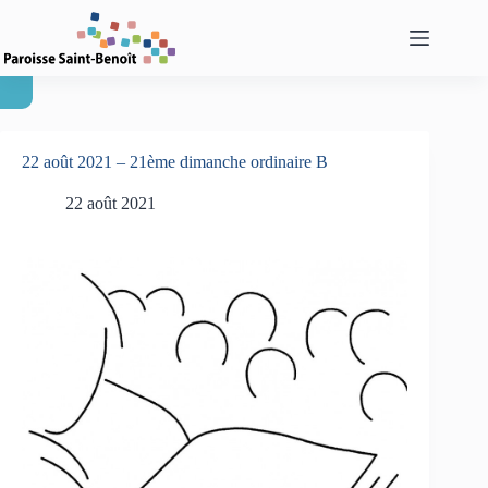
Passer
au
contenu
22 août 2021 – 21ème dimanche ordinaire B
22 août 2021