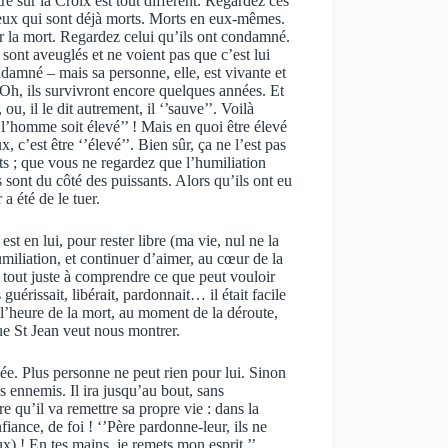
tré sur la Croix est tout différent. Regardez ces
 eux qui sont déjà morts. Morts en eux-mêmes.
r la mort. Regardez celui qu’ils ont condamné.
 sont aveuglés et ne voient pas que c’est lui
ndamné – mais sa personne, elle, est vivante et
. Oh, ils survivront encore quelques années. Et
, il le dit autrement, il ‘’sauve’’. Voilà
de l’homme soit élevé’’ ! Mais en quoi être élevé
, c’est être ‘’élevé’’. Bien sûr, ça ne l’est pas
ts ; que vous ne regardez que l’humiliation
s sont du côté des puissants. Alors qu’ils ont eu
a été de le tuer.
est en lui, pour rester libre (ma vie, nul ne la
umiliation, et continuer d’aimer, au cœur de la
z tout juste à comprendre ce que peut vouloir
uérissait, libérait, pardonnait… il était facile
 l’heure de la mort, au moment de la déroute,
e St Jean veut nous montrer.
e. Plus personne ne peut rien pour lui. Sinon
es ennemis. Il ira jusqu’au bout, sans
 qu’il va remettre sa propre vie : dans la
iance, de foi ! ‘’Père pardonne-leur, ils ne
x) ! En tes mains, je remets mon esprit.’’