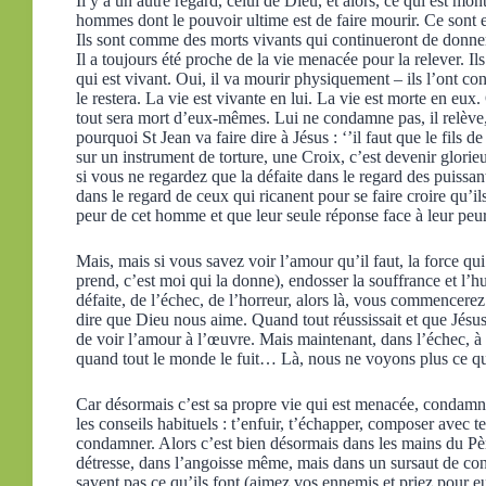
Il y a un autre regard, celui de Dieu, et alors, ce qui est mon
hommes dont le pouvoir ultime est de faire mourir. Ce sont
Ils sont comme des morts vivants qui continueront de donne
Il a toujours été proche de la vie menacée pour la relever. Ils
qui est vivant. Oui, il va mourir physiquement – ils l’ont co
le restera. La vie est vivante en lui. La vie est morte en eux
tout sera mort d’eux-mêmes. Lui ne condamne pas, il relève, ou
pourquoi St Jean va faire dire à Jésus : ‘’il faut que le fils 
sur un instrument de torture, une Croix, c’est devenir glorieux
si vous ne regardez que la défaite dans le regard des puissan
dans le regard de ceux qui ricanent pour se faire croire qu’il
peur de cet homme et que leur seule réponse face à leur peur 
Mais, mais si vous savez voir l’amour qu’il faut, la force qui 
prend, c’est moi qui la donne), endosser la souffrance et l’h
défaite, de l’échec, de l’horreur, alors là, vous commencere
dire que Dieu nous aime. Quand tout réussissait et que Jésus g
de voir l’amour à l’œuvre. Mais maintenant, dans l’échec, à
quand tout le monde le fuit… Là, nous ne voyons plus ce qu
Car désormais c’est sa propre vie qui est menacée, condamné
les conseils habituels : t’enfuir, t’échapper, composer avec t
condamner. Alors c’est bien désormais dans les mains du Père
détresse, dans l’angoisse même, mais dans un sursaut de conf
savent pas ce qu’ils font (aimez vos ennemis et priez pour eu