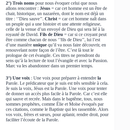
2°) Trois noms
pour nous évoquer celui que nous
allons rencontrer :
Jésus
= car cet homme est un être de
chair, historique, un nazaréen, dont le nom est déjà un
titre : ‘’Dieu sauve’’.
Christ
= car cet homme naît dans
un peuple qui a une histoire et une attente religieuse,
celle de la venue d’un envoyé de Dieu qui sera lié à la
royauté de David.
Fils de Dieu
= car si ce croyant peut
être comme chacun de nous ‘’fils de Dieu’’, lui l’est
d’une manière
unique
qu’il va nous faire découvrir, en
renouvelant notre façon de l’être. C’est là tout le
prologue de cet évangile. Ces titres ne prendront du
sens qu’à la lecture de tout l’évangile et avec la Passion.
Marc va les abandonner dans un premier temps.
3°) Une voix
: Une voix pour préparer à entendre
la
Parole. Le prédicateur que je suis est très sensible à cela.
Je suis la voix, Jésus est la Parole. Une voix pour tenter
de donner un accès plus facile à la Parole. Car c’est elle
qui sauve et recrée. Mais dans le baptême, tous, nous
sommes prophètes, comme Élie et Moïse évoqués par
ces citations, comme le Baptiste qui les rassemble. Alors
vos voix, frères et sœurs, pour aplanir, rendre droit, pour
faciliter l’écoute de la Parole.