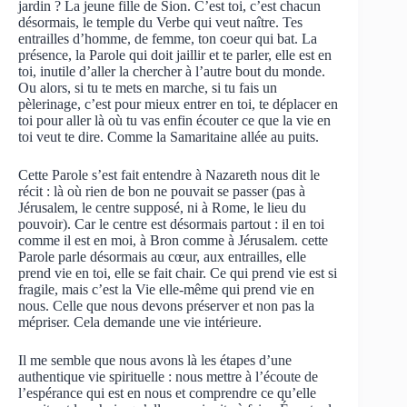
jardin ? La jeune fille de Sion. C’est toi, c’est chacun
désormais, le temple du Verbe qui veut naître. Tes
entrailles d’homme, de femme, ton coeur qui bat. La
présence, la Parole qui doit jaillir et te parler, elle est en
toi, inutile d’aller la chercher à l’autre bout du monde.
Ou alors, si tu te mets en marche, si tu fais un
pèlerinage, c’est pour mieux entrer en toi, te déplacer en
toi pour aller là où tu vas enfin écouter ce que la vie en
toi veut te dire. Comme la Samaritaine allée au puits.
Cette Parole s’est fait entendre à Nazareth nous dit le
récit : là où rien de bon ne pouvait se passer (pas à
Jérusalem, le centre supposé, ni à Rome, le lieu du
pouvoir). Car le centre est désormais partout : il en toi
comme il est en moi, à Bron comme à Jérusalem. cette
Parole parle désormais au cœur, aux entrailles, elle
prend vie en toi, elle se fait chair. Ce qui prend vie est si
fragile, mais c’est la Vie elle-même qui prend vie en
nous. Celle que nous devons préserver et non pas la
mépriser. Cela demande une vie intérieure.
Il me semble que nous avons là les étapes d’une
authentique vie spirituelle : nous mettre à l’écoute de
l’espérance qui est en nous et comprendre ce qu’elle