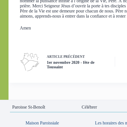
nommer la puissance infinie à l’origine de la Vie, Père. À nou
prière. Merci Seigneur Jésus d’ouvrir la porte à tes disciples
Père de la Vie est une demeure pour chacun de nous. Père n
aimons, apprends-nous à entrer dans la confiance et à reste
Amen
ARTICLE
PRÉCÉDENT
1er novembre 2020 - fête de
Toussaint
Paroisse St-Benoît
Célébrer
Maison Paroissiale
Les horaires des 