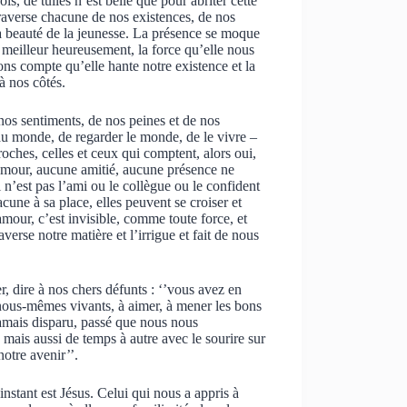
s, de tuiles n’est belle que pour abriter cette
traverse chacune de nos existences, de nos
 la beauté de la jeunesse. La présence se moque
e meilleur heureusement, la force qu’elle nous
ons compte qu’elle hante notre existence et la
à nos côtés.
 nos sentiments, de nos peines et de nos
 au monde, de regarder le monde, de le vivre –
ches, celles et ceux qui comptent, alors oui,
 amour, aucune amitié, aucune présence ne
 n’est pas l’ami ou le collègue ou le confident
une à sa place, elles peuvent se croiser et
amour, c’est invisible, comme toute force, et
verse notre matière et l’irrigue et fait de nous
, dire à nos chers défunts : ‘’vous avez en
nous-mêmes vivants, à aimer, à mener les bons
amais disparu, passé que nous nous
 mais aussi de temps à autre avec le sourire sur
notre avenir’’.
instant est Jésus. Celui qui nous a appris à