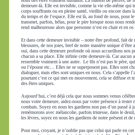
nous des êtres vraiment humains. La maison de pierres, de boi
demeure-là. Elle est invisible, comme la vie elle-même qui 
corps souffrants ou en pleine santé, vieillis ou encore dans
du temps et de l’espace. Elle est là, au fond de nous, pour l
transmet, parfois, hélas, pour le pire lorsque nous nous rend
rend malheureuse alors que personne n’est en chair et en os 
Et dans cette demeure invisible – notre être profond, fait de
blessures, de nos joies, bref de notre manière unique d’être
oui, dans cette demeure profonde où nous accueillons nos pro
chacun a sa place. Elle infinie cette demeure-là. Car aucun
ressemble vraiment à une autre. Le fils n’est pas le père, qui
ou l’épouse etc… Elles ne se superposent pas. Elles sont chac
dialoguer, mais elles sont uniques en nous. Cela s’appelle l’
pourtant c’est ce qui met en mouvement, cela se diffuse et tra
des êtres uniques.
Aujourd’hui, c’est déjà cela que nous sommes venus célébrer
nous votre demeure, aidez-nous par votre présence à rester 
combats. Soyez en nous les gardiens non pas d’un passé à j
remémorons avec mélancolie, parfois tristesse, dans le deuil,
les lèvres, soyez en nous les gardiens de notre présent et de 
Pour moi, croyant, je n’oublie pas que celui qui parle en cet 