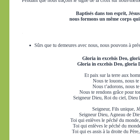
Pendant que nous traçons le signe de la croix sur nous-mê
Baptisés dans ton esprit, Jésus
nous formons un même corps qui g
.
Sûrs que tu demeures avec nous, nous pouvons à prés
Gloria in excelsis Deo, glo
Gloria in excelsis Deo, glori
Et paix sur la terre aux hom
Nous te louons, nous te
Nous t’adorons, nous te 
Nous te rendons grâce pour to
Seigneur Dieu, Roi du ciel, Dieu l
Seigneur, Fils unique, Jé
Seigneur Dieu, Agneau de Dieu,
Toi qui enlèves le péché du monde, 
Toi qui enlèves le péché du monde,
Toi qui es assis à la droite du Père