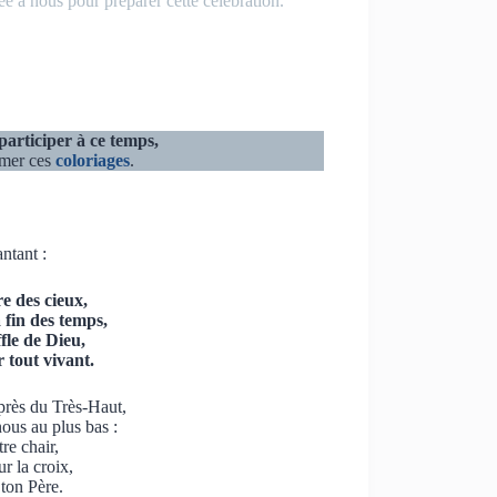
iée à nous pour préparer cette célébration.
participer à ce temps,
imer ces
coloriages
.
ntant :
re des cieux,
 fin des temps,
fle de Dieu,
 tout vivant.
près du Très-Haut,
nous au plus bas :
re chair,
r la croix,
ton Père.