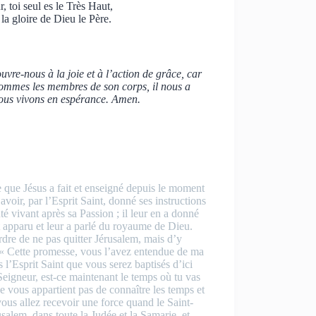
r, toi seul es le Très Haut,
 la gloire de Dieu le Père.
uvre-nous à la joie et à l’action de grâce, car
s sommes les membres de son corps, il nous a
 nous vivons en espérance. Amen.
e que Jésus a fait et enseigné depuis le moment
avoir, par l’Esprit Saint, donné ses instructions
té vivant après sa Passion ; il leur en a donné
st apparu et leur a parlé du royaume de Dieu.
rdre de ne pas quitter Jérusalem, mais d’y
: « Cette promesse, vous l’avez entendue de ma
 l’Esprit Saint que vous serez baptisés d’ici
 Seigneur, est-ce maintenant le temps où tu vas
 ne vous appartient pas de connaître les temps et
vous allez recevoir une force quand le Saint-
salem, dans toute la Judée et la Samarie, et