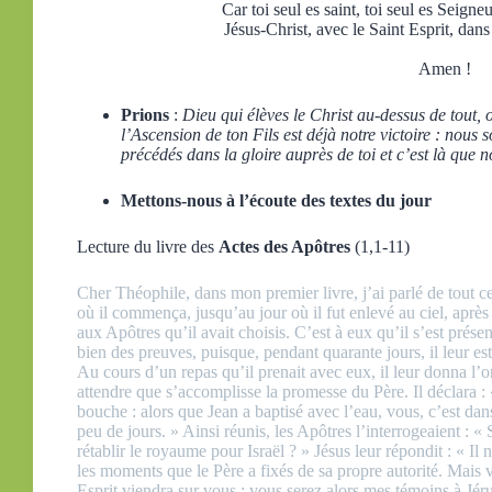
Car toi seul es saint, toi seul es Seigneu
Jésus-Christ, avec le Saint Esprit, dans
Amen !
Prions
:
Dieu qui élèves le Christ au-dessus de tout, o
l’Ascension de ton Fils est déjà notre victoire : nou
précédés dans la gloire auprès de toi et c’est là que
Mettons-nous à l’écoute des textes du jour
Lecture du livre des
Actes des Apôtres
(1,1-11)
Cher Théophile, dans mon premier livre, j’ai parlé de tout c
où il commença, jusqu’au jour où il fut enlevé au ciel, après 
aux Apôtres qu’il avait choisis. C’est à eux qu’il s’est présen
bien des preuves, puisque, pendant quarante jours, il leur e
Au cours d’un repas qu’il prenait avec eux, il leur donna l’o
attendre que s’accomplisse la promesse du Père. Il déclara 
bouche : alors que Jean a baptisé avec l’eau, vous, c’est dans
peu de jours. » Ainsi réunis, les Apôtres l’interrogeaient : «
rétablir le royaume pour Israël ? » Jésus leur répondit : « Il
les moments que le Père a fixés de sa propre autorité. Mais 
Esprit viendra sur vous ; vous serez alors mes témoins à Jéru