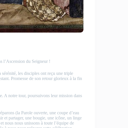
ns l’Ascension du Seigneur !
érénité, les disciples ont reçu une triple
tant. Promesse de son retour glorieux à la fin
le. A notre tour, poursuivons leur mission dans
réparons (la Parole ouverte, une coupe d’eau
r et partager, une bougie, une icône, un linge
 et nous nous unissons à toute l’équipe de