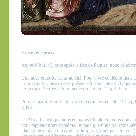
Frères et sœurs,
Aujourd’hui, 40 jours après la fête de Pâques, nous célébro
Une nuée emporte Jésus au ciel. Pour vivre ce départ dans la s
promesse. Promesse de sa présence à leurs côtés à chaque ins
des temps. Promesse imminente du don de l’Esprit Saint.
Poussés par le Souffle, ils vont devenir témoins de l’Évangi
la joie !
Ce 21 mai, ainsi que nous en avons l’habitude, nous nous p
pour rappeler notre baptême, un pain que nous pourrons béni
blanc pour rappeler la couleur liturgique, quelques fleurs…)