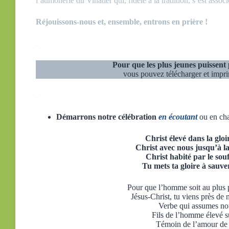
l’aumônerie du Vinatier qui, fidèle à la tradition, s’est assoc
Réjouissons-nous et, ensemble, entrons en prière !
.
Pour que les plus jeunes puissent 
vous pouvez télécharger et impr
.
Démarrons notre célébration
en écoutant
ou en cha
Christ élevé dans la gloi
Christ avec nous jusqu’à la
Christ habité par le souf
Tu mets ta gloire à sauver
Pour que l’homme soit au plus 
Jésus-Christ, tu viens près de 
Verbe qui assumes not
Fils de l’homme élevé su
Témoin de l’amour de 