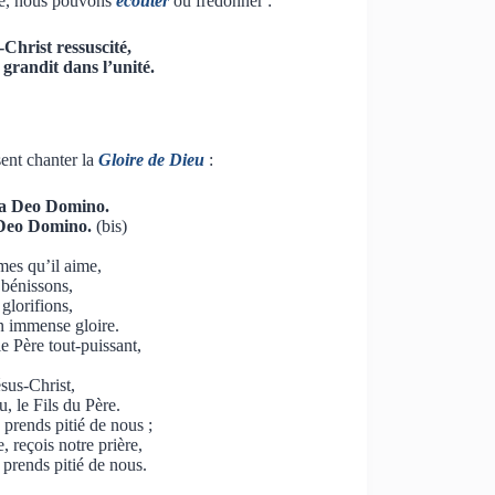
me, nous pouvons
écouter
ou fredonner :
-Christ ressuscité,
randit dans l’unité.
ent chanter la
Gloire de Dieu
:
ria Deo Domino.
a Deo Domino.
(bis)
mes qu’il aime,
 bénissons,
glorifions,
n immense gloire.
e Père tout-puissant,
sus-Christ,
 le Fils du Père.
prends pitié de nous ;
 reçois notre prière,
, prends pitié de nous.