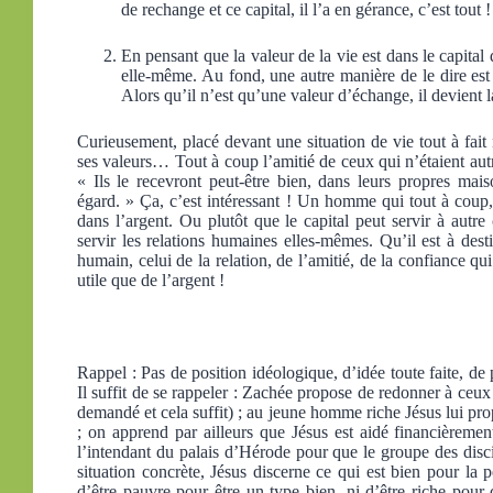
de rechange et ce capital, il l’a en gérance, c’est tout !
En pensant que la valeur de la vie est dans le capital
elle-même. Au fond, une autre manière de le dire est 
Alors qu’il n’est qu’une valeur d’échange, il devient 
Curieusement, placé devant une situation de vie tout à fait
ses valeurs… Tout à coup l’amitié de ceux qui n’étaient autr
« Ils le recevront peut-être bien, dans leurs propres mais
égard. » Ça, c’est intéressant ! Un homme qui tout à coup, 
dans l’argent. Ou plutôt que le capital peut servir à autre
servir les relations humaines elles-mêmes. Qu’il est à dest
humain, celui de la relation, de l’amitié, de la confiance q
utile que de l’argent !
Rappel : Pas de position idéologique, d’idée toute faite, de p
Il suffit de se rappeler : Zachée propose de redonner à ceux q
demandé et cela suffit) ; au jeune homme riche Jésus lui propo
; on apprend par ailleurs que Jésus est aidé financièreme
l’intendant du palais d’Hérode pour que le groupe des disci
situation concrète, Jésus discerne ce qui est bien pour la p
d’être pauvre pour être un type bien, ni d’être riche pour