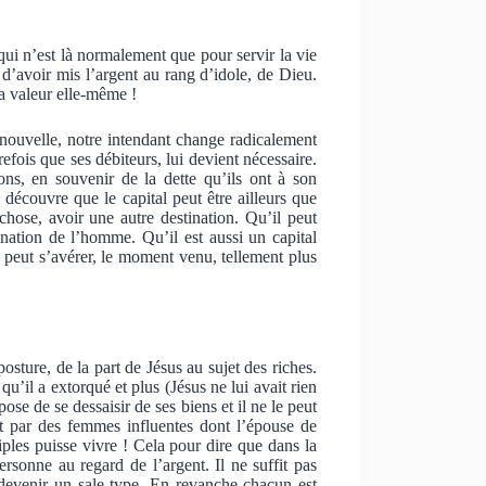
 qui n’est là normalement que pour servir la vie
d’avoir mis l’argent au rang d’idole, de Dieu.
la valeur elle-même !
 nouvelle, notre intendant change radicalement
efois que ses débiteurs, lui devient nécessaire.
ons, en souvenir de la dette qu’ils ont à son
découvre que le capital peut être ailleurs que
 chose, avoir une autre destination. Qu’il peut
ination de l’homme. Qu’il est aussi un capital
ui peut s’avérer, le moment venu, tellement plus
osture, de la part de Jésus au sujet des riches.
u’il a extorqué et plus (Jésus ne lui avait rien
se de se dessaisir de ses biens et il ne le peut
nt par des femmes influentes dont l’épouse de
ples puisse vivre ! Cela pour dire que dans la
ersonne au regard de l’argent. Il ne suffit pas
 devenir un sale type. En revanche chacun est