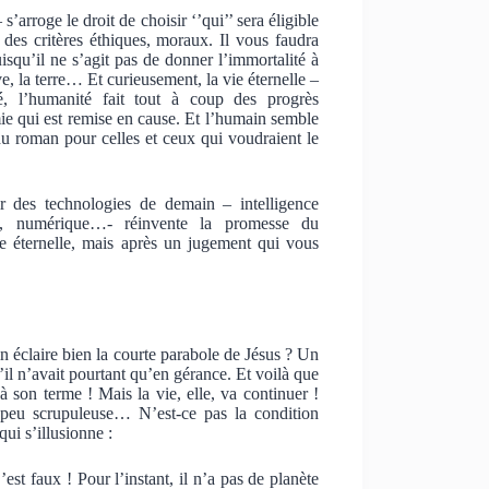
’arroge le droit de choisir ‘’qui’’ sera éligible
n des critères éthiques, moraux. Il vous faudra
squ’il ne s’agit pas de donner l’immortalité à
e, la terre… Et curieusement, la vie éternelle –
, l’humanité fait tout à coup des progrès
mie qui est remise en cause. Et l’humain semble
 du roman pour celles et ceux qui voudraient le
r des technologies de demain – intelligence
ique, numérique…- réinvente la promesse du
e éternelle, mais après un jugement qui vous
 éclaire bien la courte parabole de Jésus ? Un
u’il n’avait pourtant qu’en gérance. Et voilà que
à son terme ! Mais la vie, elle, va continuer !
peu scrupuleuse… N’est-ce pas la condition
ui s’illusionne :
’est faux ! Pour l’instant, il n’a pas de planète