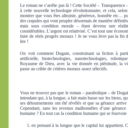
Le roman ne s’arrête pas là ! Cette Société – Transparence – s
à cette nouvelle technologie révolutionnaire, et cela, selo
montrer que vous êtes altruiste, généreux, honnête etc… pui
des crapules qui vont peupler désormais de manière définitiv
mais sous condition morale – étant devenu une réalité
considérables. L’argent est relativisé. C’est tout une écono
faire de réels progrès moraux ! Je ne vous livre pas la fin
lire !
On voit comment Dugain, construisant sa fiction à parti
artificielle, biotechnologies, nanotechnologies, robot
Royaume de Dieu, avec la vie donnée en plénitude, la vi
passe au crible de critères moraux assez sélectifs.
Vous ne trouvez pas que le roman – parabolique – de Dugain
intendant qui, à la longue, a fait main basse sur les biens, q
ses détournements ont été révélés et que sa gérance arrive 
Cependant, sans les revenus malhonnêtes d’une gérance 
humaine ? En tout cas la condition humaine qui se fourvoie q
en pensant à la longue que le capital lui appartient. C