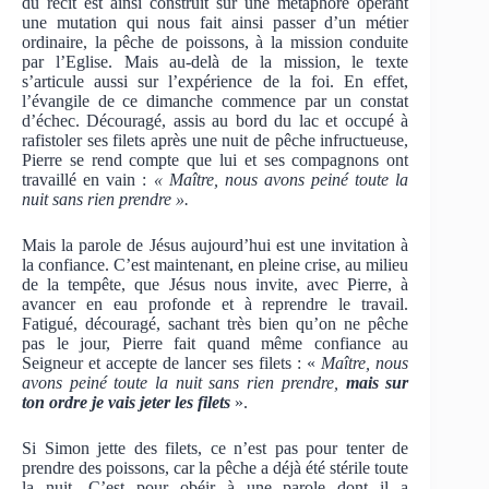
du récit est ainsi construit sur une métaphore opérant
une mutation qui nous fait ainsi passer d’un métier
ordinaire, la pêche de poissons, à la mission conduite
par l’Eglise. Mais au-delà de la mission, le texte
s’articule aussi sur l’expérience de la foi. En effet,
l’évangile de ce dimanche commence par un constat
d’échec. Découragé, assis au bord du lac et occupé à
rafistoler ses filets après une nuit de pêche infructueuse,
Pierre se rend compte que lui et ses compagnons ont
travaillé en vain :
« Maître, nous avons peiné toute la
nuit sans rien prendre ».
Mais la parole de Jésus aujourd’hui est une invitation à
la confiance. C’est maintenant, en pleine crise, au milieu
de la tempête, que Jésus nous invite, avec Pierre, à
avancer en eau profonde et à reprendre le travail.
Fatigué, découragé, sachant très bien qu’on ne pêche
pas le jour, Pierre fait quand même confiance au
Seigneur et accepte de lancer ses filets : «
Maître, nous
avons peiné toute la nuit sans rien prendre,
mais sur
ton ordre je vais jeter les filets
».
Si Simon jette des filets, ce n’est pas pour tenter de
prendre des poissons, car la pêche a déjà été stérile toute
la nuit. C’est pour obéir à une parole dont il a