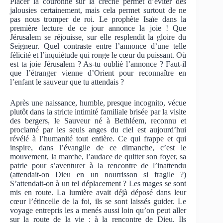
Placer la couronne sur la crèche permet d’éviter des
jalousies certainement, mais cela permet surtout de ne
pas nous tromper de roi. Le prophète Isaïe dans la
première lecture de ce jour annonce la joie ! Que
Jérusalem se réjouisse, sur elle resplendit la gloire du
Seigneur. Quel contraste entre l’annonce d’une telle
félicité et l’inquiétude qui ronge le cœur du puissant. Où
est ta joie Jérusalem ? As-tu oublié l’annonce ? Faut-il
que l’étranger vienne d’Orient pour reconnaître en
l’enfant le sauveur que tu attendais ?
Après une naissance, humble, presque incognito, vécue
plutôt dans la stricte intimité familiale brisée par la visite
des bergers, le Sauveur né à Bethléem, reconnu et
proclamé par les seuls anges du ciel est aujourd’hui
révélé à l’humanité tout entière. Ce qui frappe et qui
inspire, dans l’évangile de ce dimanche, c’est le
mouvement, la marche, l’audace de quitter son foyer, sa
patrie pour s’aventurer à la rencontre de l’inattendu
(attendait-on Dieu en un nourrisson si fragile ?)
S’attendait-on à un tel déplacement ? Les mages se sont
mis en route. La lumière avait déjà déposé dans leur
cœur l’étincelle de la foi, ils se sont laissés guider. Le
voyage entrepris les a menés aussi loin qu’on peut aller
sur la route de la vie : à la rencontre de Dieu. Ils