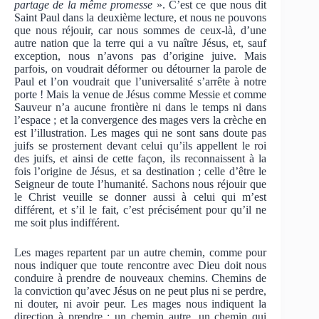
partage de la même promesse
». C’est ce que nous dit
Saint Paul dans la deuxième lecture, et nous ne pouvons
que nous réjouir, car nous sommes de ceux-là, d’une
autre nation que la terre qui a vu naître Jésus, et, sauf
exception, nous n’avons pas d’origine juive. Mais
parfois, on voudrait déformer ou détourner la parole de
Paul et l’on voudrait que l’universalité s’arrête à notre
porte ! Mais la venue de Jésus comme Messie et comme
Sauveur n’a aucune frontière ni dans le temps ni dans
l’espace ; et la convergence des mages vers la crèche en
est l’illustration. Les mages qui ne sont sans doute pas
juifs se prosternent devant celui qu’ils appellent le roi
des juifs, et ainsi de cette façon, ils reconnaissent à la
fois l’origine de Jésus, et sa destination ; celle d’être le
Seigneur de toute l’humanité. Sachons nous réjouir que
le Christ veuille se donner aussi à celui qui m’est
différent, et s’il le fait, c’est précisément pour qu’il ne
me soit plus indifférent.
Les mages repartent par un autre chemin, comme pour
nous indiquer que toute rencontre avec Dieu doit nous
conduire à prendre de nouveaux chemins. Chemins de
la conviction qu’avec Jésus on ne peut plus ni se perdre,
ni douter, ni avoir peur. Les mages nous indiquent la
direction à prendre : un chemin autre, un chemin qui