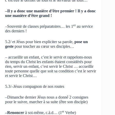
c’est être le dernier de tous et le serviteur de tous…
–Il y a donc une manière d’être premier ! Il y a donc
une manière d’être grand !
er
–Souvenir de classes préparatoires… les 1
au service
des derniers !
5.2/ et Jésus pour bien expliciter sa parole,
pose un
geste
pour toucher au cœur ses disciples…
– accueillir un enfant, c’est le servir et rappelons-nous
du temps du Christ les enfants étaient considérés pour
rien, servir un enfant, c’est servir le Christ … accueillir
toute personne quelle que soit sa condition c’est le servir
et servir le Christ…
5.3/–Jésus compagnon de nos routes
–Dimanche dernier Jésus nous a donné 2 consignes
pour le suivre, marcher à sa suite (être son disciple)
er
–Renoncer
à soi-même, c.à.d… (1
Verbe)