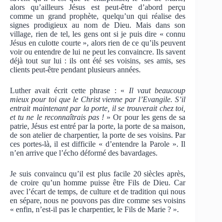
alors qu’ailleurs Jésus est peut-être d’abord perçu
comme un grand prophète, quelqu’un qui réalise des
signes prodigieux au nom de Dieu. Mais dans son
village, rien de tel, les gens ont si je puis dire « connu
Jésus en culotte courte », alors rien de ce qu’ils peuvent
voir ou entendre de lui ne peut les convaincre. Ils savent
déjà tout sur lui : ils ont été ses voisins, ses amis, ses
clients peut-être pendant plusieurs années.
Luther avait écrit cette phrase : «
Il vaut beaucoup
mieux pour toi que le Christ vienne par l’Evangile. S’il
entrait maintenant par la porte, il se trouverait chez toi,
et tu ne le reconnaîtrais pas !
» Or pour les gens de sa
patrie, Jésus est entré par la porte, la porte de sa maison,
de son atelier de charpentier, la porte de ses voisins. Par
ces portes-là, il est difficile « d’entendre la Parole ». Il
n’en arrive que l’écho déformé des bavardages.
Je suis convaincu qu’il est plus facile 20 siècles après,
de croire qu’un homme puisse être Fils de Dieu. Car
avec l’écart de temps, de culture et de tradition qui nous
en sépare, nous ne pouvons pas dire comme ses voisins
« enfin, n’est-il pas le charpentier, le Fils de Marie ? ».