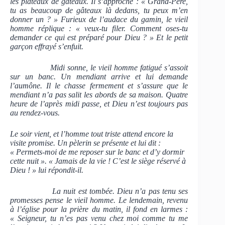
les plateaux de gâteaux. Il s’approche : « Grand-Père,
tu as beaucoup de gâteaux là dedans, tu peux m’en
donner un ? » Furieux de l’audace du gamin, le vieil
homme réplique : « veux-tu filer. Comment oses-tu
demander ce qui est préparé pour Dieu ? » Et le petit
garçon effrayé s’enfuit.
Midi sonne, le vieil homme fatigué s’assoit
sur un banc. Un mendiant arrive et lui demande
l’aumône. Il le chasse fermement et s’assure que le
mendiant n’a pas salit les abords de sa maison. Quatre
heure de l’après midi passe, et Dieu n’est toujours pas
au rendez-vous.
Le soir vient, et l’homme tout triste attend encore la
visite promise. Un pèlerin se présente et lui dit :
« Permets-moi de me reposer sur le banc et d’y dormir
cette nuit ». « Jamais de la vie ! C’est le siège réservé à
Dieu ! » lui répondit-il.
La nuit est tombée. Dieu n’a pas tenu ses
promesses pense le vieil homme. Le lendemain, revenu
à l’église pour la prière du matin, il fond en larmes :
« Seigneur, tu n’es pas venu chez moi comme tu me