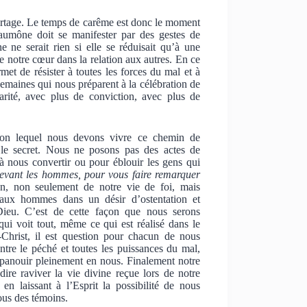
 partage. Le temps de carême est donc le moment
 aumône doit se manifester par des gestes de
 ne serait rien si elle se réduisait qu’à une
e notre cœur dans la relation aux autres. En ce
et de résister à toutes les forces du mal et à
semaines qui nous préparent à la célébration de
rité, avec plus de conviction, avec plus de
selon lequel nous devons vivre ce chemin de
et le secret. Nous ne posons pas des actes de
à nous convertir ou pour éblouir les gens qui
devant les hommes, pour vous faire remarquer
tion, non seulement de notre vie de foi, mais
 aux hommes dans un désir d’ostentation et
Dieu. C’est de cette façon que nous serons
i voit tout, même ce qui est réalisé dans le
-Christ, il est question pour chacun de nous
re le péché et toutes les puissances du mal,
’épanouir pleinement en nous. Finalement notre
ire raviver la vie divine reçue lors de notre
n laissant à l’Esprit la possibilité de nous
nous des témoins.