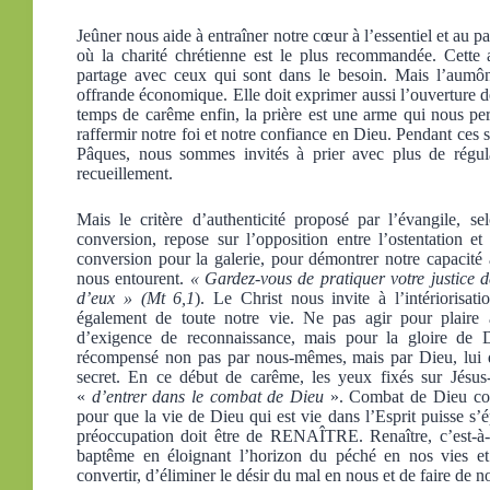
Jeûner nous aide à entraîner notre cœur à l’essentiel et au
où la charité chrétienne est le plus recommandée. Cette
partage avec ceux qui sont dans le besoin. Mais l’aumône
offrande économique. Elle doit exprimer aussi l’ouverture d
temps de carême enfin, la prière est une arme qui nous perm
raffermir notre foi et notre confiance en Dieu. Pendant ces 
Pâques, nous sommes invités à prier avec plus de régula
recueillement.
Mais le critère d’authenticité proposé par l’évangile, 
conversion, repose sur l’opposition entre l’ostentation 
conversion pour la galerie, pour démontrer notre capacité 
nous entourent.
« Gardez-vous de pratiquer votre justice 
d’eux » (Mt 6,1
). Le Christ nous invite à l’intériorisa
également de toute notre vie. Ne pas agir pour plaire
d’exigence de reconnaissance, mais pour la gloire de 
récompensé non pas par nous-mêmes, mais par Dieu, lui qu
secret. En ce début de carême, les yeux fixés sur Jésus
«
d’entrer dans le combat de Dieu
». Combat de Dieu cont
pour que la vie de Dieu qui est vie dans l’Esprit puisse s
préoccupation doit être de RENAÎTRE. Renaître, c’est-à-d
baptême en éloignant l’horizon du péché en nos vies et e
convertir, d’éliminer le désir du mal en nous et de faire de 