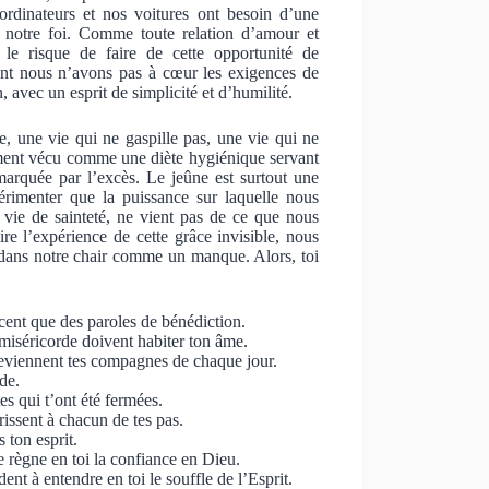
 ordinateurs et nos voitures ont besoin d’une
 notre foi. Comme toute relation d’amour et
 le risque de faire de cette opportunité de
ment nous n’avons pas à cœur les exigences de
n, avec un esprit de simplicité et d’humilité.
, une vie qui ne gaspille pas, une vie qui ne
ement vécu comme une diète hygiénique servant
marquée par l’excès. Le jeûne est surtout une
érimenter que la puissance sur laquelle nous
vie de sainteté, ne vient pas de ce que nous
e l’expérience de cette grâce invisible, nous
 dans notre chair comme un manque. Alors, toi
cent que des paroles de bénédiction.
 miséricorde doivent habiter ton âme.
eviennent tes compagnes de chaque jour.
de.
es qui t’ont été fermées.
rissent à chacun de tes pas.
 ton esprit.
e règne en toi la confiance en Dieu.
dent à entendre en toi le souffle de l’Esprit.