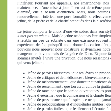
l’intérieur. Pourtant nos appareils, nos smartphones, nos
maintenance, d’une mise à jour. Il en est de même pour
d’amitié, elle a besoin d’entretien. Mais, nous courons
renouvellement intérieur une pure formalité, si effective
jeûne, de la prière et de la charité pratiqués dans la discrétio
Le jeûne comporte le choix d’une vie sobre, dans son style
« met pas au rebut
». Mais le jeûne ne doit pas être simpl
à rétablir un peu de sobriété dans une existence souvent 
expérience de foi, puisqu’il nous donne l’occasion d’exp
pouvons nous appuyer pour construire et dynamiser notre 
mangeons et buvons mais de la grâce de Dieu. Et pour fair
sommes invités à vivre une privation, que nous ressentons
qui veux jeûner :
Jeûne de paroles blessantes : que tes lèvres ne pronon
Jeûne de critiques et de médisances : bienveillance et
Jeûne de mécontentement : que douceur et patience d
Jeûne de ressentiment : que ton cœur cultive la gratitu
Jeûne de rancune : que le pardon ouvre toutes les port
Jeûne d’égoïsme : que la compassion et la charité fleu
Jeûne de pessimisme : que l’espérance ne quitte jamais
Jeûne de préoccupations et d’inquiétudes inutiles : qu
Jeûne de paroles futiles : que le silence et l’écoute t’ai