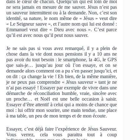
dans le cœur de chacun. Quelqu’un qui est loin de moi
ne sera jamais en mesure de me sauver. Jésus n’est pas
un sauveur intermittent ou à la demande. Non, c’est son
identité, sa nature, le nom même de « Jésus » veut dire
« Le Seigneur sauve », et l’autre nom qui lui est donné :
Emmanuel veut dire « Dieu avec nous ». C’est parce
qu’il est avec nous qu’il peut nous sauver.
Je ne sais pas si vous avez remarqué, il y a plein de
chose dans la vie dont nous pensions il y a 10 ans ne
pas avoir du tout besoin : le smartphone, la 4G, le GPS
que sais-je… jusqu’au jour où l’on essaye, et on se
demande alors comment on a pu s’en passer jusqu’ici, et
on dit : ça change la vie ! Eh bien, de la même manière,
je ne peux pas comprendre « Jésus sauveur » tant je ne
n’ai pas essayé ! Essayer par exemple de vivre dans une
démarche de réconciliation humble, vraie, sincère avec
un proche… et Noël est une belle occasion à saisir.
Essayer d’être attentif à celui qui a moins de chance que
moi : lui offrir mon sourire, une main tendue, une place
à ma table, un peu de mon temps et de mon écoute.
Essayer, c’est déjà faire l’expérience de Jésus Sauveur.
Vous verrez, cela vous paraitra tout à coup