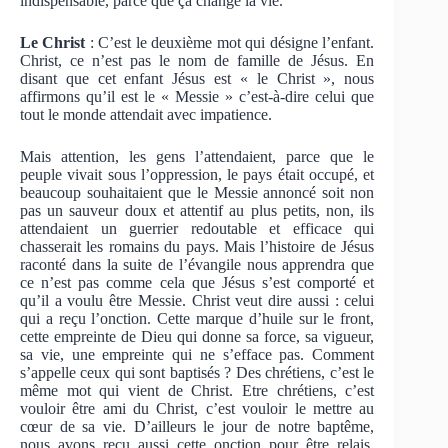
indispensable, parce que ça change la vie.
Le Christ
: C’est le deuxième mot qui désigne l’enfant.
Christ, ce n’est pas le nom de famille de Jésus. En
disant que cet enfant Jésus est « le Christ », nous
affirmons qu’il est le « Messie » c’est-à-dire celui que
tout le monde attendait avec impatience.
Mais attention, les gens l’attendaient, parce que le
peuple vivait sous l’oppression, le pays était occupé, et
beaucoup souhaitaient que le Messie annoncé soit non
pas un sauveur doux et attentif au plus petits, non, ils
attendaient un guerrier redoutable et efficace qui
chasserait les romains du pays. Mais l’histoire de Jésus
raconté dans la suite de l’évangile nous apprendra que
ce n’est pas comme cela que Jésus s’est comporté et
qu’il a voulu être Messie. Christ veut dire aussi : celui
qui a reçu l’onction. Cette marque d’huile sur le front,
cette empreinte de Dieu qui donne sa force, sa vigueur,
sa vie, une empreinte qui ne s’efface pas. Comment
s’appelle ceux qui sont baptisés ? Des chrétiens, c’est le
même mot qui vient de Christ. Etre chrétiens, c’est
vouloir être ami du Christ, c’est vouloir le mettre au
cœur de sa vie. D’ailleurs le jour de notre baptême,
nous avons reçu aussi cette onction pour être relais,