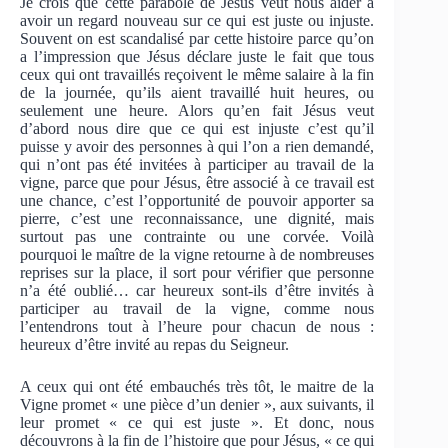
Je crois que cette parabole de Jésus veut nous aider à
avoir un regard nouveau sur ce qui est juste ou injuste.
Souvent on est scandalisé par cette histoire parce qu’on
a l’impression que Jésus déclare juste le fait que tous
ceux qui ont travaillés reçoivent le même salaire à la fin
de la journée, qu’ils aient travaillé huit heures, ou
seulement une heure. Alors qu’en fait Jésus veut
d’abord nous dire que ce qui est injuste c’est qu’il
puisse y avoir des personnes à qui l’on a rien demandé,
qui n’ont pas été invitées à participer au travail de la
vigne, parce que pour Jésus, être associé à ce travail est
une chance, c’est l’opportunité de pouvoir apporter sa
pierre, c’est une reconnaissance, une dignité, mais
surtout pas une contrainte ou une corvée. Voilà
pourquoi le maître de la vigne retourne à de nombreuses
reprises sur la place, il sort pour vérifier que personne
n’a été oublié… car heureux sont-ils d’être invités à
participer au travail de la vigne, comme nous
l’entendrons tout à l’heure pour chacun de nous :
heureux d’être invité au repas du Seigneur.
A ceux qui ont été embauchés très tôt, le maitre de la
Vigne promet « une pièce d’un denier », aux suivants, il
leur promet « ce qui est juste ». Et donc, nous
découvrons à la fin de l’histoire que pour Jésus, « ce qui