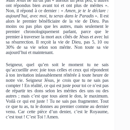
Mais Jésus ne lui dit pas « attends un petit peu, d’autres
ont répondus bien avant toi et ont plus de mérites ».
Non, il répond à ce dernier : «
Amen, je te le déclare :
aujourd’hui, avec moi, tu seras dans le Paradis
». Il est
alors le premier bénéficiaire de la vie de Dieu. Pas
moins ou pas plus que les autres, mais seulement le
premier chronologiquement parlant, parce que le
premier à traverser la mort aux côtés de Jésus et avec lui
sa résurrection. Il reçoit la vie de Dieu, pas 5, 10 ou
30% de sa vie selon son mérite. Non toute sa vie
aujourd’hui et maintenant.
Seigneur, quel qu’en soit le moment tu ne sais
qu’accueillir avec joie tous celles et ceux qui répondent
à ton invitation inlassablement réitérée à toute heure de
notre vie. Seigneur Jésus, je crois que tu ne sais pas
compter ! En réalité, ce qui est juste pour toi ce n’est pas
de répartir tes dons selon les mérites des uns ou des
autres ; mais c’est que tous aient le don, le maximum.
Voilà ce qui est juste ! Tu ne sais pas fragmenter. Tout
ce que tu as, tu le donnes au premier comme au dernier
venu. Car cette pièce d’un denier, c’est le Royaume,
c’est tout ! C’est Toi ! Amen.