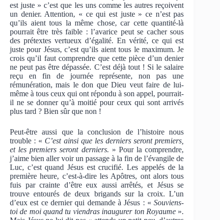
est juste » c’est que les uns comme les autres reçoivent
un denier. Attention, « ce qui est juste » ce n’est pas
qu’ils aient tous la même chose, car cette quantité-là
pourrait être très faible : l’avarice peut se cacher sous
des prétextes vertueux d’égalité. En vérité, ce qui est
juste pour Jésus, c’est qu’ils aient tous le maximum. Je
crois qu’il faut comprendre que cette pièce d’un denier
ne peut pas être dépassée. C’est déjà tout ! Si le salaire
reçu en fin de journée représente, non pas une
rémunération, mais le don que Dieu veut faire de lui-
même à tous ceux qui ont répondu à son appel, pourrait-
il ne se donner qu’à moitié pour ceux qui sont arrivés
plus tard ? Bien sûr que non !
Peut-être aussi que la conclusion de l’histoire nous
trouble : «
C’est ainsi que les derniers seront premiers,
et les premiers seront derniers.
» Pour la comprendre,
j’aime bien aller voir un passage à la fin de l’évangile de
Luc, c’est quand Jésus est crucifié. Les appelés de la
première heure, c’est-à-dire les Apôtres, ont alors tous
fuis par crainte d’être eux aussi arrêtés, et Jésus se
trouve entourés de deux brigands sur la croix. L’un
d’eux est ce dernier qui demande à Jésus : «
Souviens-
toi de moi quand tu viendras inaugurer ton Royaume
».