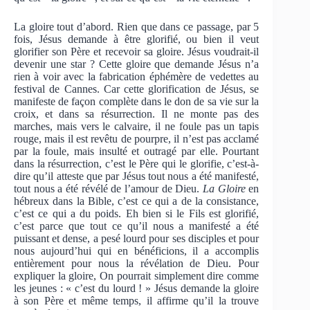
La gloire tout d’abord. Rien que dans ce passage, par 5
fois, Jésus demande à être glorifié, ou bien il veut
glorifier son Père et recevoir sa gloire. Jésus voudrait-il
devenir une star ? Cette gloire que demande Jésus n’a
rien à voir avec la fabrication éphémère de vedettes au
festival de Cannes. Car cette glorification de Jésus, se
manifeste de façon complète dans le don de sa vie sur la
croix, et dans sa résurrection. Il ne monte pas des
marches, mais vers le calvaire, il ne foule pas un tapis
rouge, mais il est revêtu de pourpre, il n’est pas acclamé
par la foule, mais insulté et outragé par elle. Pourtant
dans la résurrection, c’est le Père qui le glorifie, c’est-à-
dire qu’il atteste que par Jésus tout nous a été manifesté,
tout nous a été révélé de l’amour de Dieu.
La Gloire
en
hébreux dans la Bible, c’est ce qui a de la consistance,
c’est ce qui a du poids. Eh bien si le Fils est glorifié,
c’est parce que tout ce qu’il nous a manifesté a été
puissant et dense, a pesé lourd pour ses disciples et pour
nous aujourd’hui qui en bénéficions, il a accomplis
entièrement pour nous la révélation de Dieu. Pour
expliquer la gloire, On pourrait simplement dire comme
les jeunes : « c’est du lourd ! » Jésus demande la gloire
à son Père et même temps, il affirme qu’il la trouve