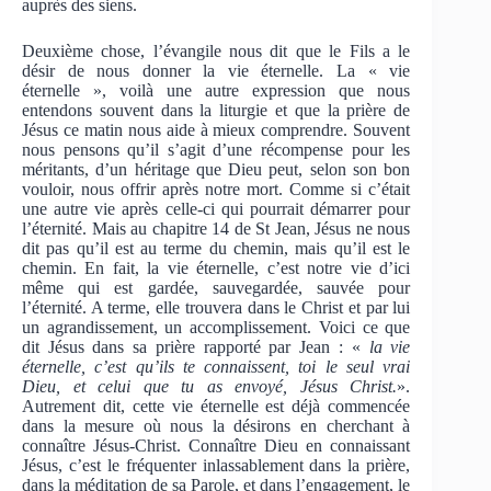
auprès des siens.
Deuxième chose, l’évangile nous dit que le Fils a le
désir de nous donner la vie éternelle. La « vie
éternelle », voilà une autre expression que nous
entendons souvent dans la liturgie et que la prière de
Jésus ce matin nous aide à mieux comprendre. Souvent
nous pensons qu’il s’agit d’une récompense pour les
méritants, d’un héritage que Dieu peut, selon son bon
vouloir, nous offrir après notre mort. Comme si c’était
une autre vie après celle-ci qui pourrait démarrer pour
l’éternité. Mais au chapitre 14 de St Jean, Jésus ne nous
dit pas qu’il est au terme du chemin, mais qu’il est le
chemin. En fait, la vie éternelle, c’est notre vie d’ici
même qui est gardée, sauvegardée, sauvée pour
l’éternité. A terme, elle trouvera dans le Christ et par lui
un agrandissement, un accomplissement. Voici ce que
dit Jésus dans sa prière rapporté par Jean : «
la vie
éternelle, c’est qu’ils te connaissent, toi le seul vrai
Dieu, et celui que tu as envoyé, Jésus Christ.
».
Autrement dit, cette vie éternelle est déjà commencée
dans la mesure où nous la désirons en cherchant à
connaître Jésus-Christ. Connaître Dieu en connaissant
Jésus, c’est le fréquenter inlassablement dans la prière,
dans la méditation de sa Parole, et dans l’engagement, le