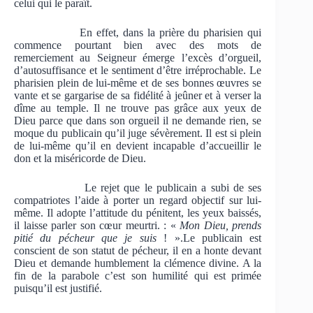
celui qui le paraît.
En effet, dans la prière du pharisien qui
commence pourtant bien avec des mots de
remerciement au Seigneur émerge l’excès d’orgueil,
d’autosuffisance et le sentiment d’être irréprochable. Le
pharisien plein de lui-même et de ses bonnes œuvres se
vante et se gargarise de sa fidélité à jeûner et à verser la
dîme au temple. Il ne trouve pas grâce aux yeux de
Dieu parce que dans son orgueil il ne demande rien, se
moque du publicain qu’il juge sévèrement. Il est si plein
de lui-même qu’il en devient incapable d’accueillir le
don et la miséricorde de Dieu.
Le rejet que le publicain a subi de ses
compatriotes l’aide à porter un regard objectif sur lui-
même. Il adopte l’attitude du pénitent, les yeux baissés,
il laisse parler son cœur meurtri. : «
Mon Dieu, prends
pitié du pécheur que je suis
! ».Le publicain est
conscient de son statut de pécheur, il en a honte devant
Dieu et demande humblement la clémence divine. A la
fin de la parabole c’est son humilité qui est primée
puisqu’il est justifié.