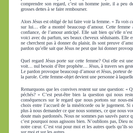
comprendre son regard, c’est un homme juste, il a peu d
grosses dettes à se faire rembourser.
Alors Jésus est obligé de lui faire voir la femme. «
Tu vois c
sur lui… elle a montré beaucoup d’amour. Cette femme a 
confiance, de l’amour anticipé. Elle sait bien qu’elle n’es
voici avec du parfum, ses beaux cheveux séduisants. Elle em
ne cherchent pas à donner du plaisir, ils sont preuve d’am
pardon qu’elle sait que Jésus ne peut que lui donner provo
Quel regard Jésus porte sur cette femme? Oui elle est une 
voit… nul besoin d’être prophète… Jésus, à travers ses gest
Le pardon provoque beaucoup d’amour et Jésus, porteur de l
la parole. Cette femme-objet devient une personne à laquell
Remarquons que les convives restent sur une question: « Q
péchés? » C’est peut-être bien la question qui nous res
conséquences sur le regard que nous portons sur nous-m
choix entre l’accueil de la miséricorde ou le jugement. Si
plus à nous demander ce que nous sommes, ce que nous vo
doute mais pardonnés. Nous ne sommes pas sauvés parce q
c’est pourquoi nous agissons bien. N’oublions pas, Dieu no
notre cœur. C’est vrai pour moi et les autres quels qu’ils so
sur moi et sur les autres.