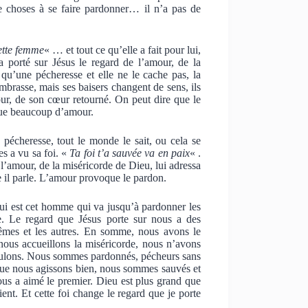
e choses à se faire pardonner… il n’a pas de
ette femme
« … et tout ce qu’elle a fait pour lui,
porté sur Jésus le regard de l’amour, de la
t qu’une pécheresse et elle ne le cache pas, la
brasse, mais ses baisers changent de sens, ils
our, de son cœur retourné. On peut dire que le
que beaucoup d’amour.
pécheresse, tout le monde le sait, ou cela se
es a vu sa foi. «
Ta foi t’a sauvée va en paix
« .
’amour, de la miséricorde de Dieu, lui adressa
e il parle. L’amour provoque le pardon.
ui est cet homme qui va jusqu’à pardonner les
te. Le regard que Jésus porte sur nous a des
êmes et les autres. En somme, nous avons le
 nous accueillons la miséricorde, nous n’avons
ulons. Nous sommes pardonnés, pécheurs sans
ue nous agissons bien, nous sommes sauvés et
us a aimé le premier. Dieu est plus grand que
ient. Et cette foi change le regard que je porte