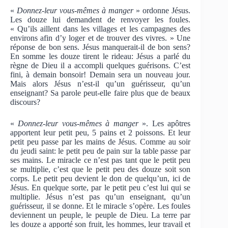
«
Donnez-leur vous-mêmes à manger
» ordonne Jésus.
Les douze lui demandent de renvoyer les foules.
« Qu’ils aillent dans les villages et les campagnes des
environs afin d’y loger et de trouver des vivres. » Une
réponse de bon sens. Jésus manquerait-il de bon sens?
En somme les douze tirent le rideau: Jésus a parlé du
règne de Dieu il a accompli quelques guérisons. C’est
fini, à demain bonsoir! Demain sera un nouveau jour.
Mais alors Jésus n’est-il qu’un guérisseur, qu’un
enseignant? Sa parole peut-elle faire plus que de beaux
discours?
«
Donnez-leur vous-mêmes à manger
». Les apôtres
apportent leur petit peu, 5 pains et 2 poissons. Et leur
petit peu passe par les mains de Jésus. Comme au soir
du jeudi saint: le petit peu de pain sur la table passe par
ses mains. Le miracle ce n’est pas tant que le petit peu
se multiplie, c’est que le petit peu des douze soit son
corps. Le petit peu devient le don de quelqu’un, ici de
Jésus. En quelque sorte, par le petit peu c’est lui qui se
multiplie. Jésus n’est pas qu’un enseignant, qu’un
guérisseur, il se donne. Et le miracle s’opère. Les foules
deviennent un peuple, le peuple de Dieu. La terre par
les douze a apporté son fruit, les hommes, leur travail et