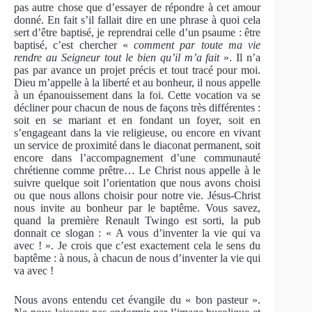
pas autre chose que d’essayer de répondre à cet amour
donné. En fait s’il fallait dire en une phrase à quoi cela
sert d’être baptisé, je reprendrai celle d’un psaume : être
baptisé, c’est chercher «
comment par toute ma vie
rendre au Seigneur tout le bien qu’il m’a fait
». Il n’a
pas par avance un projet précis et tout tracé pour moi.
Dieu m’appelle à la liberté et au bonheur, il nous appelle
à un épanouissement dans la foi. Cette vocation va se
décliner pour chacun de nous de façons très différentes :
soit en se mariant et en fondant un foyer, soit en
s’engageant dans la vie religieuse, ou encore en vivant
un service de proximité dans le diaconat permanent, soit
encore dans l’accompagnement d’une communauté
chrétienne comme prêtre… Le Christ nous appelle à le
suivre quelque soit l’orientation que nous avons choisi
ou que nous allons choisir pour notre vie. Jésus-Christ
nous invite au bonheur par le baptême. Vous savez,
quand la première Renault Twingo est sorti, la pub
donnait ce slogan : « A vous d’inventer la vie qui va
avec ! ». Je crois que c’est exactement cela le sens du
baptême : à nous, à chacun de nous d’inventer la vie qui
va avec !
Nous avons entendu cet évangile du « bon pasteur ».