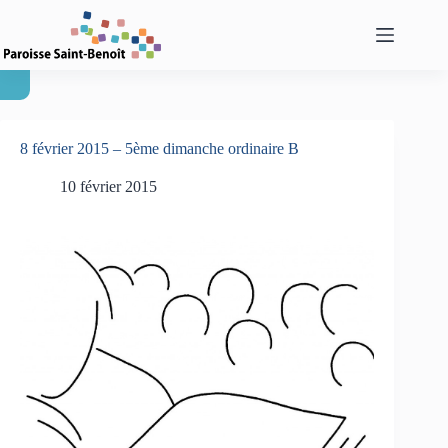
Passer
au
contenu
8 février 2015 – 5ème dimanche ordinaire B
10 février 2015