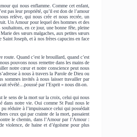
amour qui nous enflamme. Comme cet enfant,
’est pas leur propriété, qu’il est don de l’amour
ous relève, qui nous crée et nous recrée, un
fruit. Un Amour pour lequel des hommes et des
s souhaitons, en ce jour, une bonne fête, pleine
Marie des sœurs malgaches, aux petites sœurs
 Saint Joseph, et à nos frères capucins en face
 route. Quand c’est le brouillard, quand c’est
s, nous pouvons nous remettre dans les mains de
ailler notre cœur et notre conscience peut nous
 s’adresse à nous à travers la Parole de Dieu ou
sommes invités à nous laisser travailler par
i avait révélé…poussé par l’Esprit » nous dit-on.
 le sens de la mort sur la croix, celui qui nous
ché dans notre vie. Oui comme St Paul nous le
 pu réduire à l’impuissance celui qui possédait
ibres ceux qui par crainte de la mort, passaient
 montre le chemin, dans l’Amour par l’Amour :
de violence, de haine et d’égoïsme pour plus