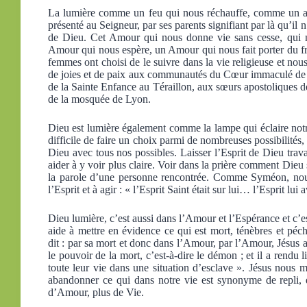
La lumière comme un feu qui nous réchauffe, comme un 
présenté au Seigneur, par ses parents signifiant par là qu’il n
de Dieu. Cet Amour qui nous donne vie sans cesse, qui n
Amour qui nous espère, un Amour qui nous fait porter du 
femmes ont choisi de le suivre dans la vie religieuse et nou
de joies et de paix aux communautés du Cœur immaculé de 
de la Sainte Enfance au Téraillon, aux sœurs apostoliques de
de la mosquée de Lyon.
Dieu est lumière également comme la lampe qui éclaire notre
difficile de faire un choix parmi de nombreuses possibilité
Dieu avec tous nos possibles. Laisser l’Esprit de Dieu trav
aider à y voir plus claire. Voir dans la prière comment Dieu
la parole d’une personne rencontrée. Comme Syméon, nous 
l’Esprit et à agir : « l’Esprit Saint était sur lui… l’Esprit lu
Dieu lumière, c’est aussi dans l’Amour et l’Espérance et c’est
aide à mettre en évidence ce qui est mort, ténèbres et pé
dit : par sa mort et donc dans l’Amour, par l’Amour, Jésus a
le pouvoir de la mort, c’est-à-dire le démon ; et il a rendu l
toute leur vie dans une situation d’esclave ». Jésus nous
abandonner ce qui dans notre vie est synonyme de repli, 
d’Amour, plus de Vie.