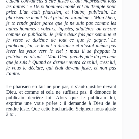
étaient convaincus d’être justes et qui méprisaient tous
les autres : « Deux hommes montèrent au Temple pour
prier. L’un était pharisien, et l’autre, publicain. Le
pharisien se tenait là et priait en lui-même : ‘Mon Dieu,
je te rends grâce parce que je ne suis pas comme les
autres hommes : voleurs, injustes, adultères, ou encore
comme ce publicain. Je jeûne deux fois par semaine et
je verse le dixième de tout ce que je gagne.’ Le
publicain, lui, se tenait à distance et n’osait même pas
lever les yeux vers le ciel ; mais il se frappait la
poitrine, en disant : ‘Mon Dieu, prends pitié du pécheur
que je suis !’ Quand ce dernier rentra chez lui, c’est lui,
je vous le déclare, qui était devenu juste, et non pas
l’autre.
Le pharisien en fait ne prie pas, il s’auto-justifie devant
Dieu, et comme si cela ne suffisait pas, il dénonce le
publicain derrière lui. Alors que le publicain lui,
exprime une vraie prière : il demande à Dieu de le
rendre juste. Que cette Eucharistie, Seigneur nous ajuste
à toi.